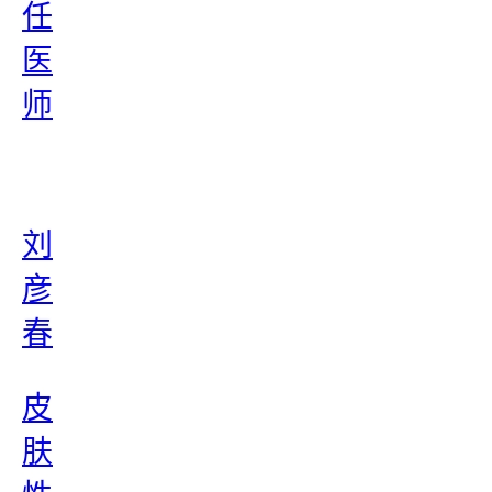
任
医
师
刘
彦
春
皮
肤