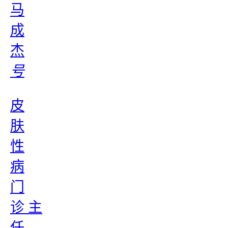
马
成
杰
号
皮
肤
性
病
门
诊 主
任