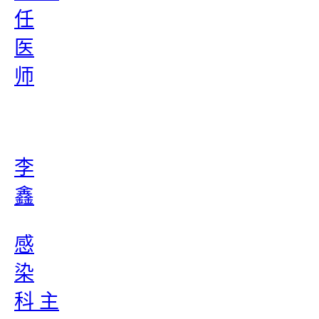
任
医
师
李
鑫
感
染
科 主