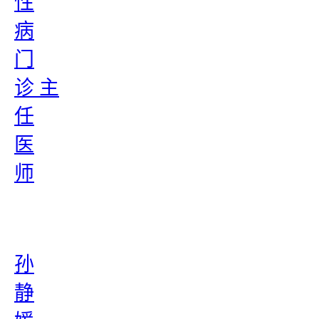
性
病
门
诊 主
任
医
师
孙
静