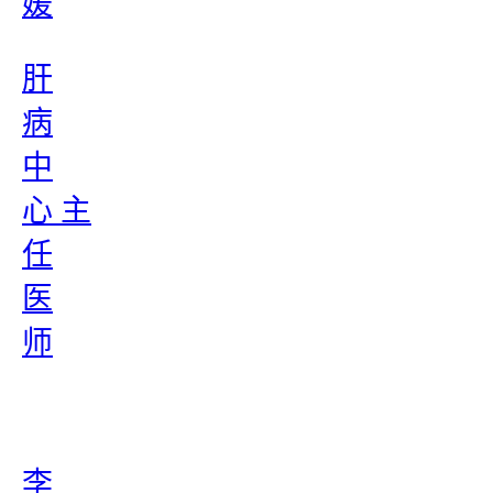
媛
肝
病
中
心 主
任
医
师
李