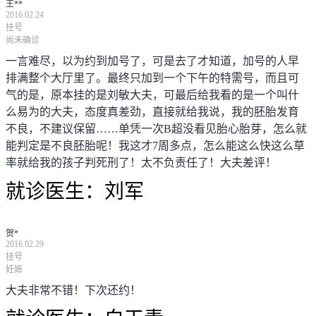
王**
2016.02.24
挂号
尚未确诊
一言难尽，以为约到加号了，可是去了才知道，加号的人早
排满整个大厅里了。最终只加到一个下午的特需号，而且可
气的是，原本挂的是刘敏大夫，可最后给我看的是一个叫什
么易为的大夫，态度真差劲，直接就给我说，我的胚胎发育
不良，不建议保留……单凭一次B超没看见胎心胎芽，怎么就
能判定是不良胚胎呢！我这才7周多点，怎么能这么快这么草
率就给我的孩子判死刑了！太不负责任了！大夫差评！
就诊医生：
刘军
贺*
2016.02.29
挂号
妊娠
大夫非常不错！下次还约！