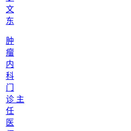
文
东
肿
瘤
内
科
门
诊 主
任
医