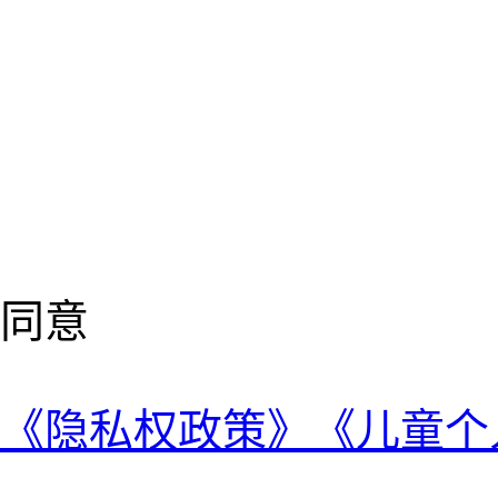
同意
《隐私权政策》
《儿童个