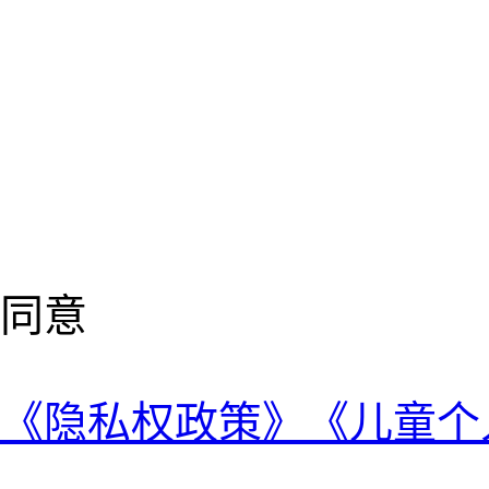
同意
《隐私权政策》
《儿童个