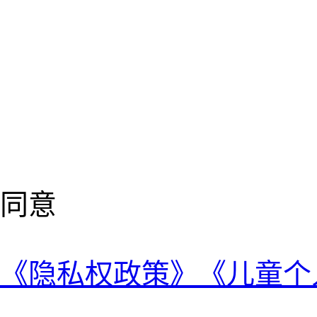
同意
《隐私权政策》
《儿童个