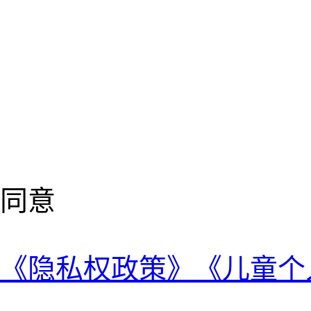
同意
《隐私权政策》
《儿童个