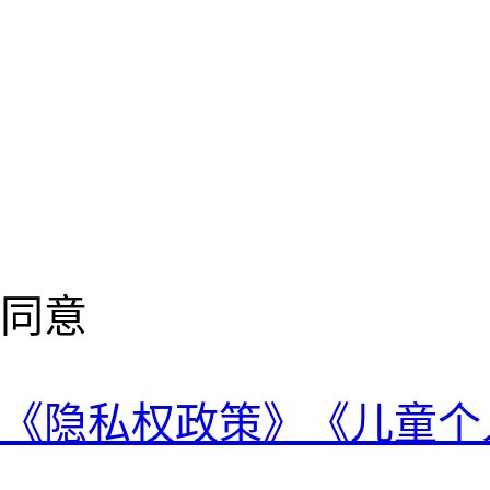
同意
《隐私权政策》
《儿童个