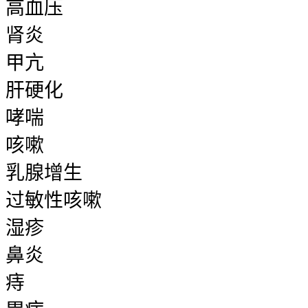
高血压
肾炎
甲亢
肝硬化
哮喘
咳嗽
乳腺增生
过敏性咳嗽
湿疹
鼻炎
痔