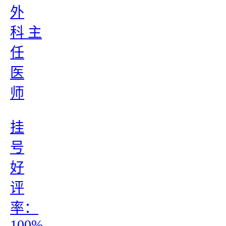
外
科 主
任
医
师
挂
号
好
评
率：
100%