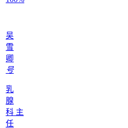
吴
雪
卿
号
乳
腺
科 主
任