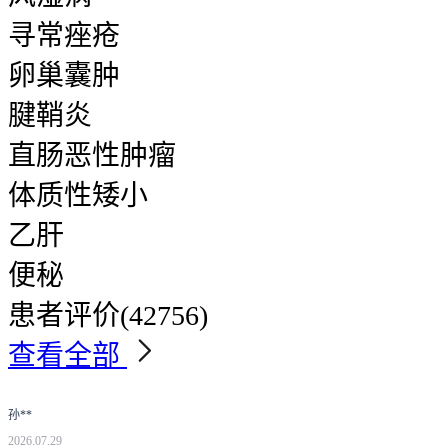
寻常痤疮
卵巢囊肿
腱鞘炎
直肠恶性肿瘤
体质性矮小
乙肝
便秘
患者评价
(42756)
查看全部
孙**
2026.07.29