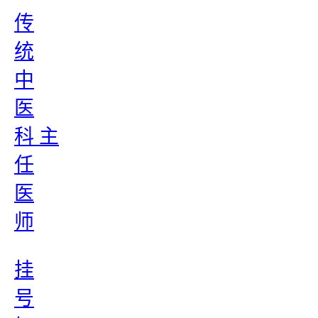
传
统
中
医
科 主
任
医
师
挂
号