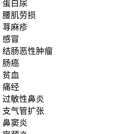
蛋白尿
腰肌劳损
荨麻疹
感冒
结肠恶性肿瘤
肠癌
贫血
痛经
过敏性鼻炎
支气管扩张
鼻窦炎