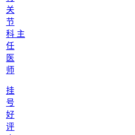
关
节
科 主
任
医
师
挂
号
好
评