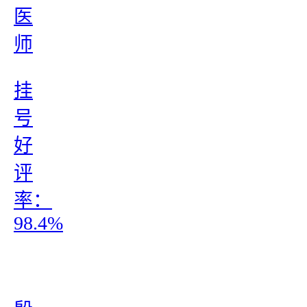
医
师
挂
号
好
评
率：
98.4%