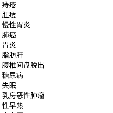
痔疮
肛瘘
慢性胃炎
肺癌
胃炎
脂肪肝
腰椎间盘脱出
糖尿病
失眠
乳房恶性肿瘤
性早熟