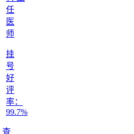
任
医
师
挂
号
好
评
率：
99.7%
查