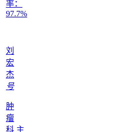
率：
97.7%
刘
宏
杰
号
肿
瘤
科 主