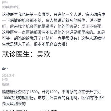
挂号
更年期综合征
这种医生我也是第一次碰到，只许他一个人说，病人想陈述
一下病情的机会都不给，病人想说话就被他喊住，说不要
听，后来找个机会问他要紧吗？他的回答是：反正不会死！
这种医生一点医德都没有不知道他的好评是哪里来的。真是
可笑！胡诌的给我开了14贴药一点用都没有！这种人还教学
生就是误人子弟，根本不配穿白大褂！
就诊医生：
吴欢
李**
2026.08.04
挂号
脂肪肝
脂肪肝检查花了1500，开药1200，不满意的点在于开了近
1000块钱的熊胆粉，这东西死贵真的有用吗，医保的钱也不
是大风刮来的