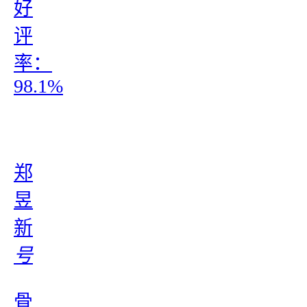
好
评
率：
98.1%
郑
昱
新
号
骨