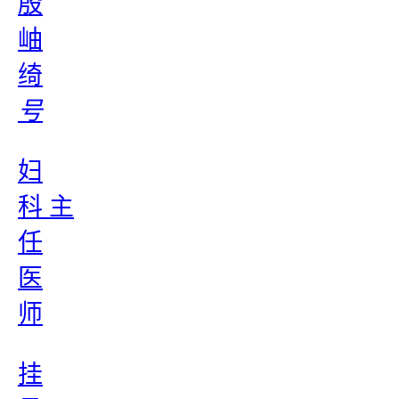
殷
岫
绮
号
妇
科 主
任
医
师
挂