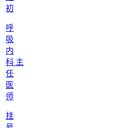
初
呼
吸
内
科 主
任
医
师
挂
号