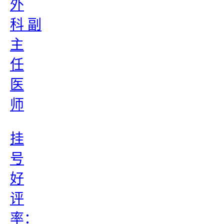
外
科 副
主
任
医
师
挂
号
好
评
率：