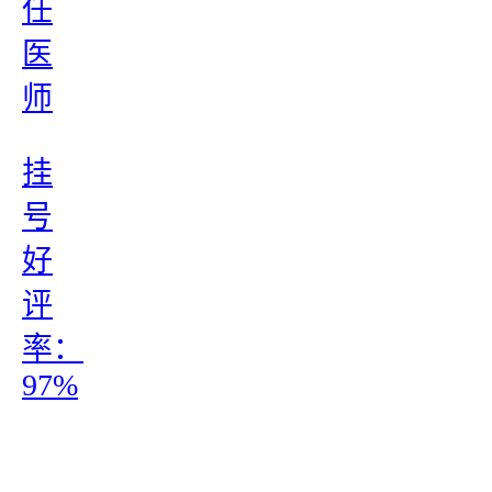
任
医
师
挂
号
好
评
率：
97%