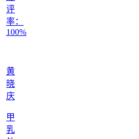
评
率：
100%
黄
晓
庆
甲
乳