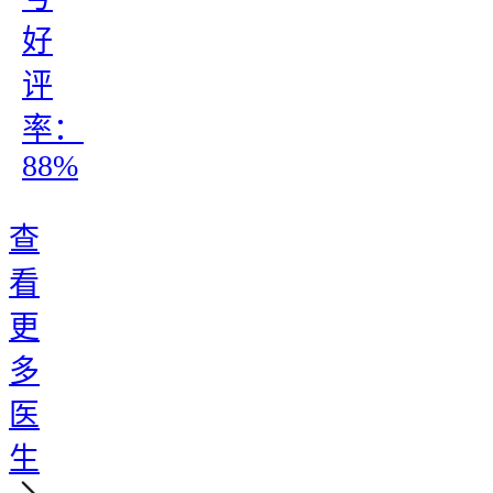
好
评
率：
88%
查
看
更
多
医
生