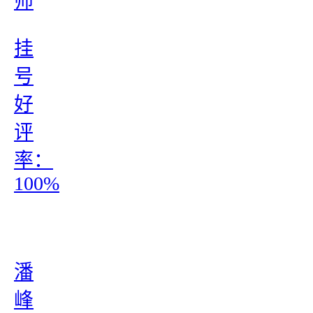
师
挂
号
好
评
率：
100%
潘
峰