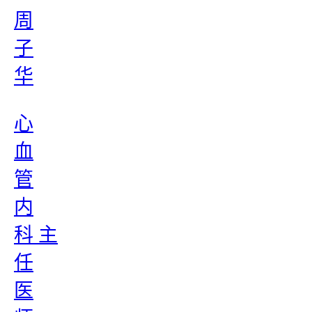
周
子
华
心
血
管
内
科 主
任
医