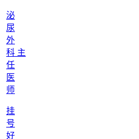
泌
尿
外
科 主
任
医
师
挂
号
好