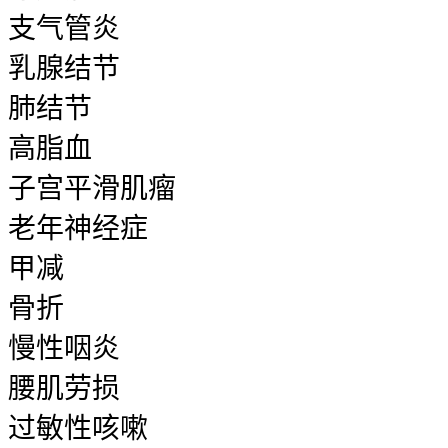
支气管炎
乳腺结节
肺结节
高脂血
子宫平滑肌瘤
老年神经症
甲减
骨折
慢性咽炎
腰肌劳损
过敏性咳嗽