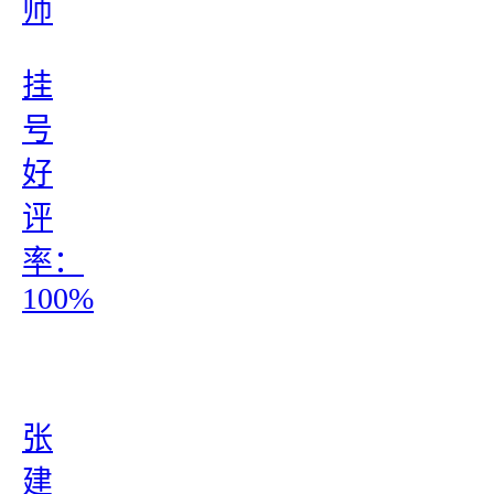
师
挂
号
好
评
率：
100%
张
建