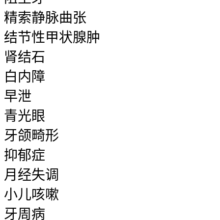
精索静脉曲张
结节性甲状腺肿
肾结石
白内障
早泄
青光眼
牙颌畸形
抑郁症
月经失调
小儿咳嗽
牙周病