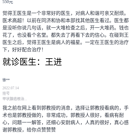
550元
觉得王医生是一个非常好的医生，对病人和谐可亲又耐烦。
医术高超！以前在同济和协和本部找其他医生看过。医生都
是没听你说几句话，就一大堆检查之后，开一大堆药。钱也
花了，也没看个名堂。都失去了再看下去的信心。在碰到王
医生之后，觉得王医生是病人的福星。一定在王医生的治疗
下，好好配合治疗！
就诊医生：
王进
徐**
2022.07.14
挂号
甲状腺癌根治...
我之前在网上看到郭教授的消息，选择让郭教授看病的，手
术也是郭教授做的，非常成功，郭教授人很好，看病有耐
心，问题一一解答，还细心安尉病人，人真的很好，真心感
谢郭教授，给你点赞赞赞