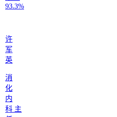
93.3%
许
军
英
消
化
内
科 主