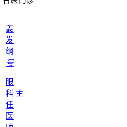
名医门诊
姜
发
纲
号
眼
科 主
任
医