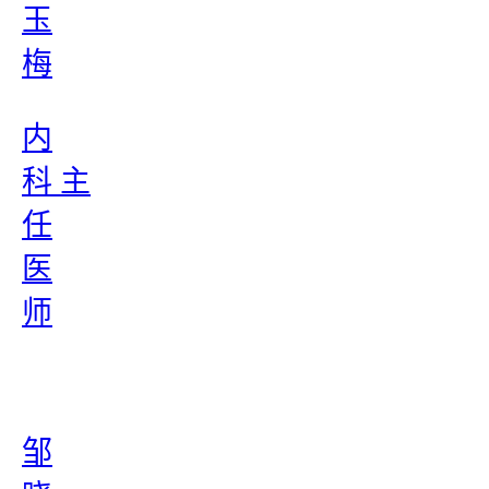
玉
梅
内
科 主
任
医
师
邹