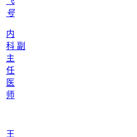
飞
号
内
科 副
主
任
医
师
王