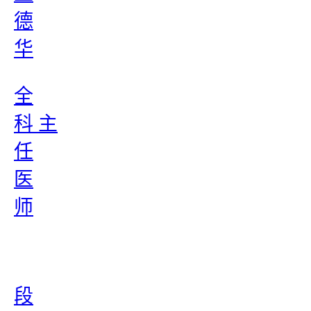
德
华
全
科 主
任
医
师
段