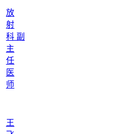
放
射
科 副
主
任
医
师
王