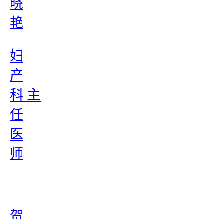
晓
艳
妇
产
科 主
任
医
师
贺