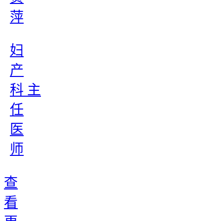
萍
妇
产
科 主
任
医
师
查
看