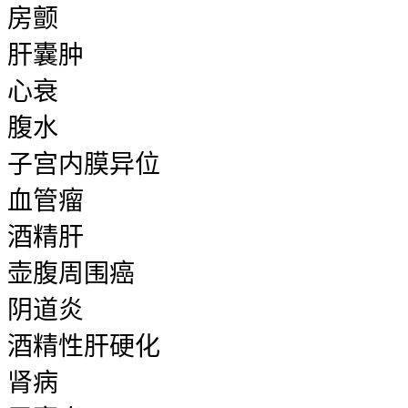
房颤
肝囊肿
心衰
腹水
子宫内膜异位
血管瘤
酒精肝
壶腹周围癌
阴道炎
酒精性肝硬化
肾病