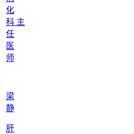
化
科 主
任
医
师
梁
静
肝