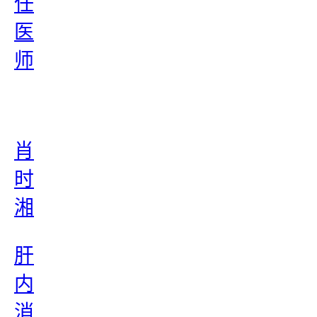
任
医
师
肖
时
湘
肝
内
消