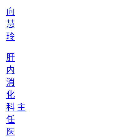
向
慧
玲
肝
内
消
化
科 主
任
医