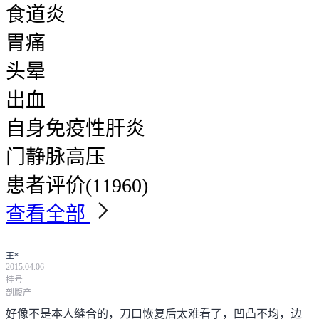
食道炎
胃痛
头晕
出血
自身免疫性肝炎
门静脉高压
患者评价
(11960)
查看全部
王*
2015.04.06
挂号
剖腹产
好像不是本人缝合的，刀口恢复后太难看了，凹凸不均，边