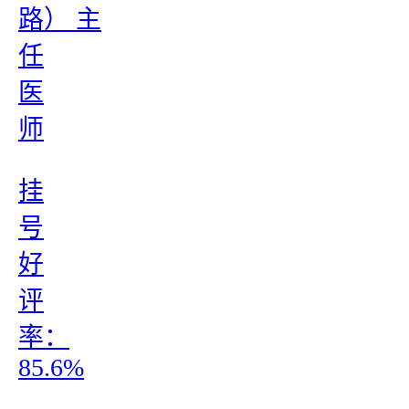
路） 主
任
医
师
挂
号
好
评
率：
85.6%