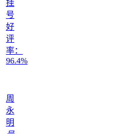
挂
号
好
评
率：
96.4%
周
永
明