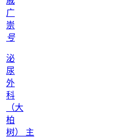
戚
广
崇
号
泌
尿
外
科
（大
柏
树） 主