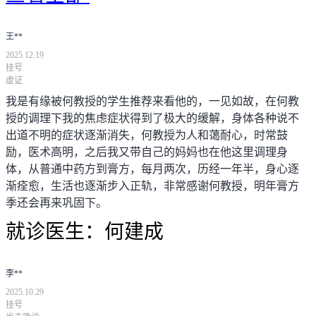
王**
2025.12.19
挂号
虚证
我是有缘被何教授的学生推荐来看他的，一见如故，在何教
授的调理下我的焦虑症状得到了极大的缓解，身体各种说不
出道不明的症状逐渐消失，何教授为人和蔼耐心，时常鼓
励，医术高明，之后我又带自己的妈妈也在他这里调理身
体，从普通中药方到膏方，每月两次，历经一年半，身心逐
渐痊愈，生活也逐渐步入正轨，非常感谢何教授，明年膏方
季还会再来巩固下。
就诊医生：
何建成
李**
2025.10.29
挂号