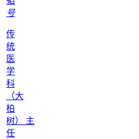
韬
号
传
统
医
学
科
（大
柏
树） 主
任