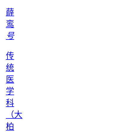
薛
鸾
号
传
统
医
学
科
（大
柏