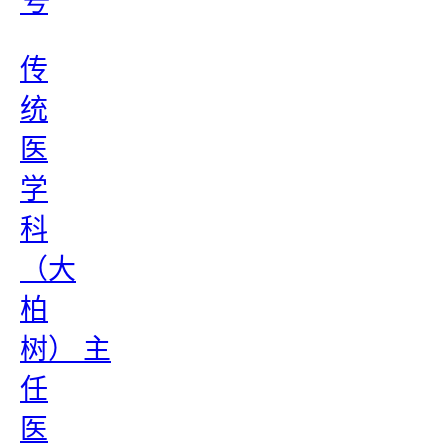
号
传
统
医
学
科
（大
柏
树） 主
任
医