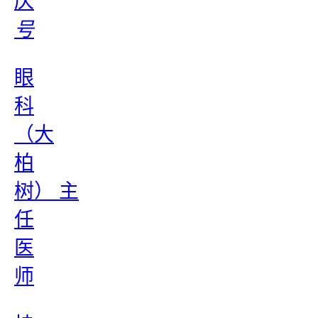
庆
号
眼
科
（大
柏
树） 主
任
医
师