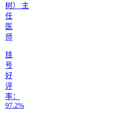
树） 主
任
医
师
挂
号
好
评
率：
97.2%