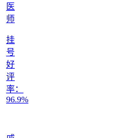
医
师
挂
号
好
评
率：
96.9%