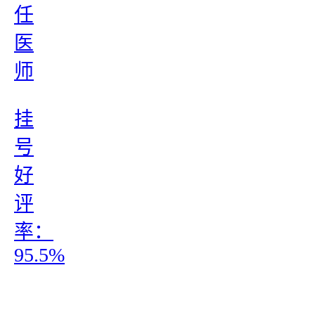
任
医
师
挂
号
好
评
率：
95.5%