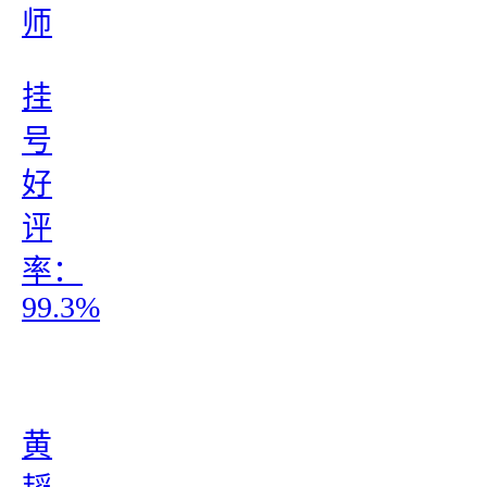
师
挂
号
好
评
率：
99.3%
黄