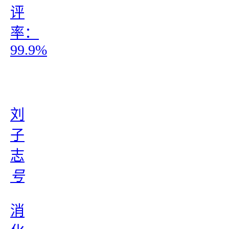
评
率：
99.9%
刘
子
志
号
消