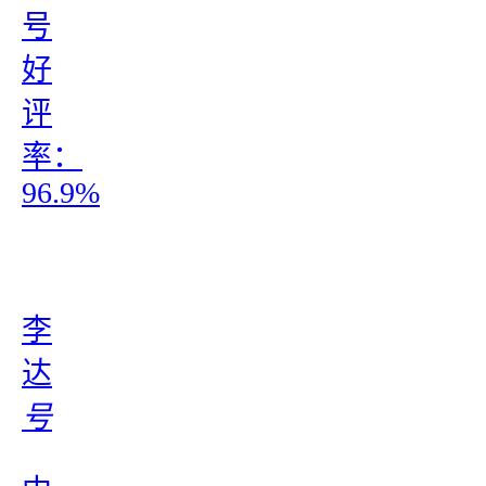
号
好
评
率：
96.9%
李
达
号