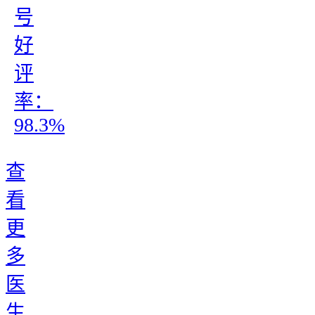
号
好
评
率：
98.3%
查
看
更
多
医
生