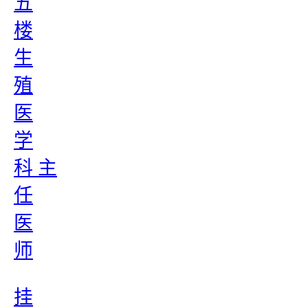
五
楼
生
殖
医
学
科 主
任
医
师
挂