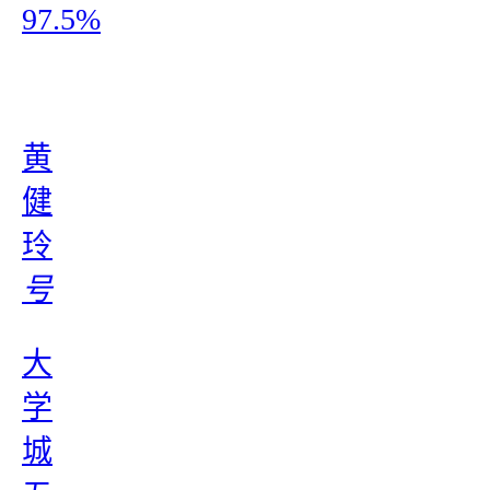
97.5%
黄
健
玲
号
大
学
城