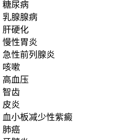
糖尿病
乳腺腺病
肝硬化
慢性胃炎
急性前列腺炎
咳嗽
高血压
智齿
皮炎
血小板减少性紫癜
肺癌