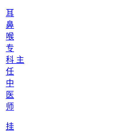
耳
鼻
喉
专
科 主
任
中
医
师
挂