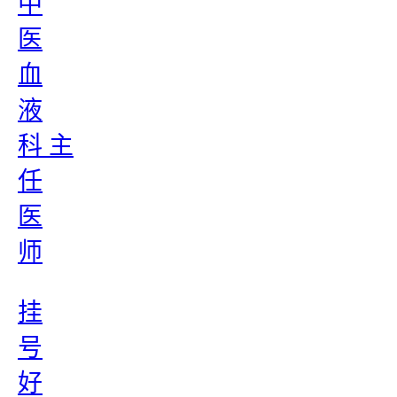
中
医
血
液
科 主
任
医
师
挂
号
好