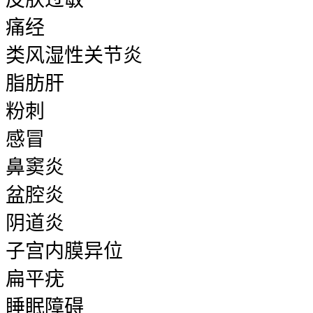
痛经
类风湿性关节炎
脂肪肝
粉刺
感冒
鼻窦炎
盆腔炎
阴道炎
子宫内膜异位
扁平疣
睡眠障碍