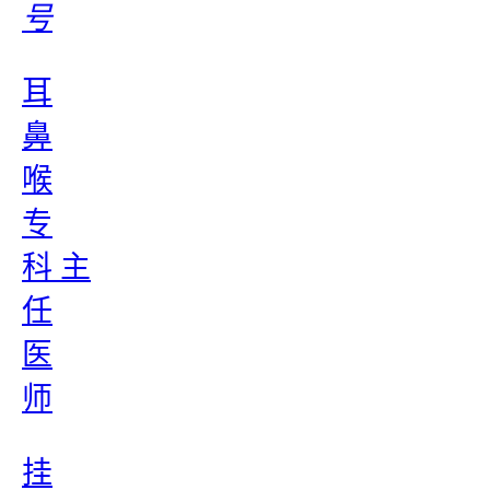
号
耳
鼻
喉
专
科 主
任
医
师
挂