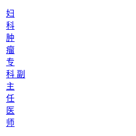
妇
科
肿
瘤
专
科 副
主
任
医
师