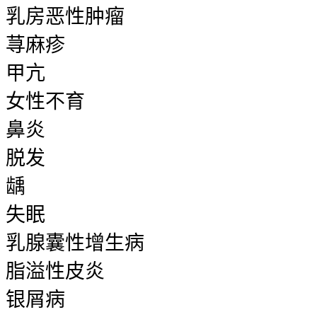
乳房恶性肿瘤
荨麻疹
甲亢
女性不育
鼻炎
脱发
龋
失眠
乳腺囊性增生病
脂溢性皮炎
银屑病