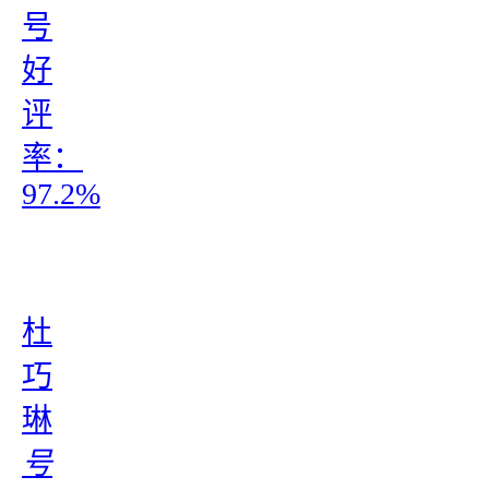
号
好
评
率：
97.2%
杜
巧
琳
号