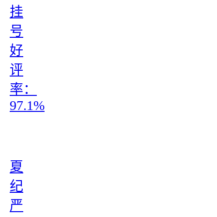
挂
号
好
评
率：
97.1%
夏
纪
严