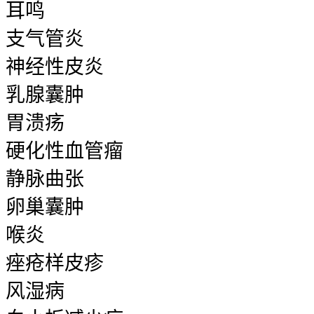
耳鸣
支气管炎
神经性皮炎
乳腺囊肿
胃溃疡
硬化性血管瘤
静脉曲张
卵巢囊肿
喉炎
痤疮样皮疹
风湿病