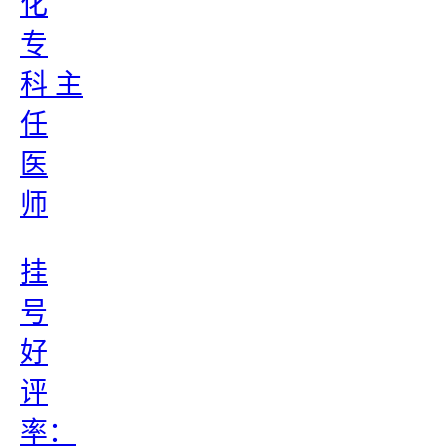
化
专
科 主
任
医
师
挂
号
好
评
率：