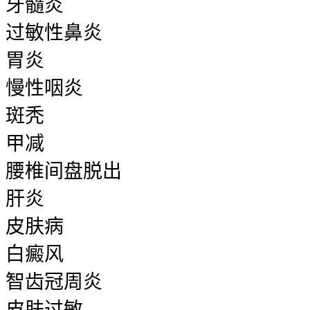
牙髓炎
过敏性鼻炎
胃炎
慢性咽炎
斑秃
甲减
腰椎间盘脱出
肝炎
皮肤病
白癜风
智齿冠周炎
皮肤过敏