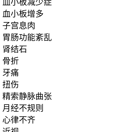
血小板减少症
血小板增多
子宫息肉
胃肠功能紊乱
肾结石
骨折
牙痛
扭伤
精索静脉曲张
月经不规则
心律不齐
近视