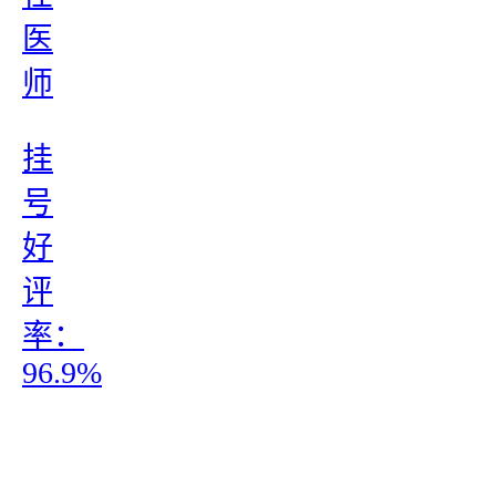
医
师
挂
号
好
评
率：
96.9%