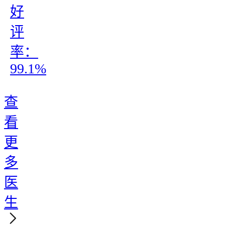
好
评
率：
99.1%
查
看
更
多
医
生