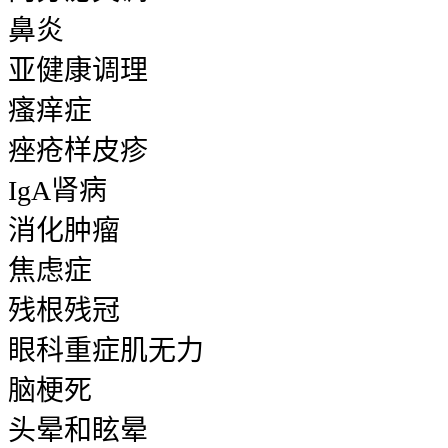
鼻炎
亚健康调理
瘙痒症
痤疮样皮疹
IgA肾病
消化肿瘤
焦虑症
残根残冠
眼科重症肌无力
脑梗死
头晕和眩晕