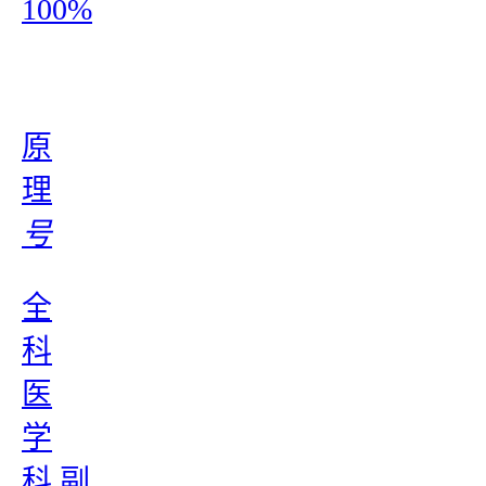
100%
原
理
号
全
科
医
学
科 副