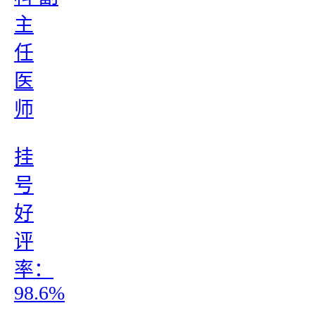
主
任
医
师
挂
号
好
评
率：
98.6%