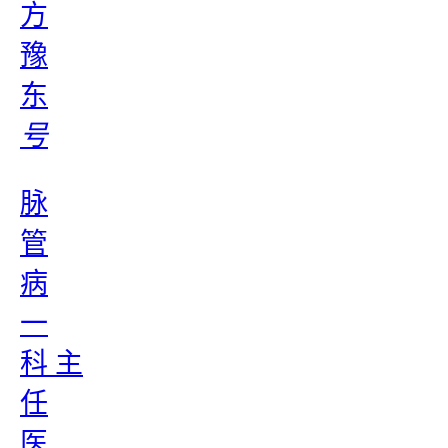
方
豫
东
号
脉
管
病
一
科 主
任
医