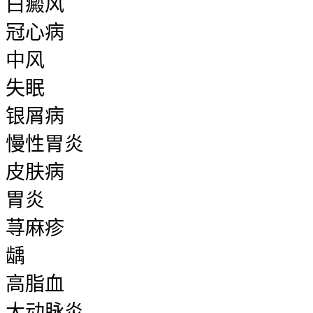
白癜风
冠心病
中风
失眠
银屑病
慢性胃炎
皮肤病
胃炎
荨麻疹
龋
高脂血
大动脉炎