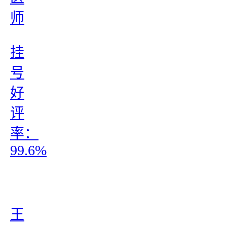
师
挂
号
好
评
率：
99.6%
王