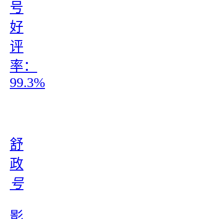
号
好
评
率：
99.3%
舒
政
号
影