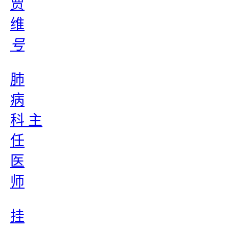
贾
维
号
肺
病
科 主
任
医
师
挂