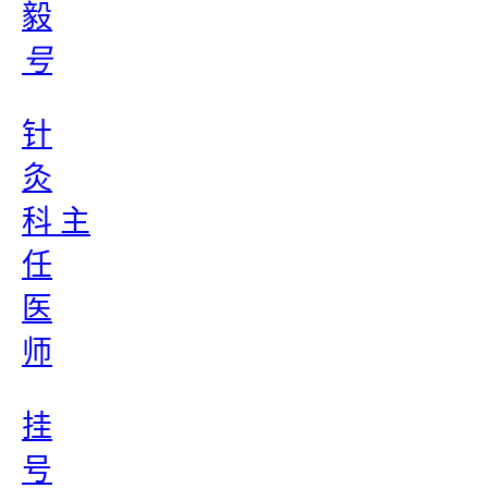
毅
号
针
灸
科 主
任
医
师
挂
号