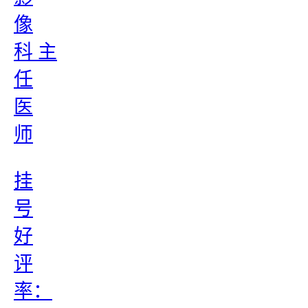
像
科 主
任
医
师
挂
号
好
评
率：