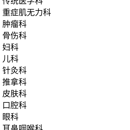
传统医学科
重症肌无力科
肿瘤科
骨伤科
妇科
儿科
针灸科
推拿科
皮肤科
口腔科
眼科
耳鼻咽喉科