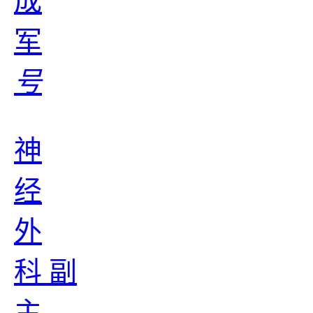
成
军
号
神
经
外
科 副
主