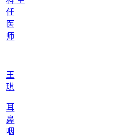
科 主
任
医
师
王
琪
耳
鼻
咽