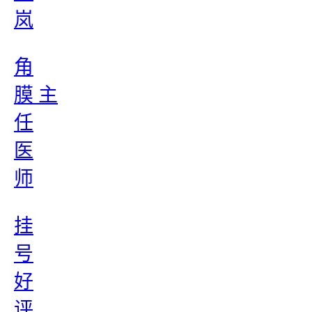
岚
角
膜 主
任
医
师
挂
号
好
评