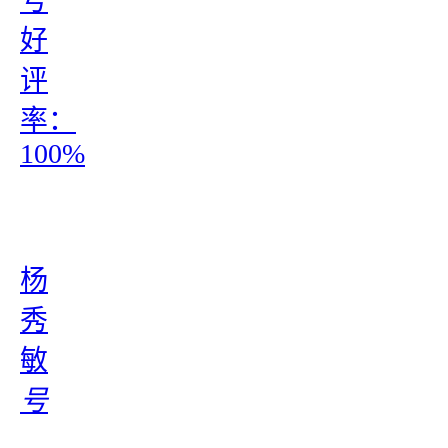
号
好
评
率：
100%
杨
秀
敏
号