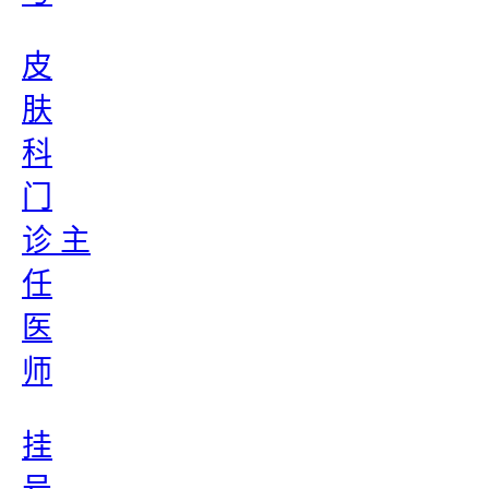
皮
肤
科
门
诊 主
任
医
师
挂