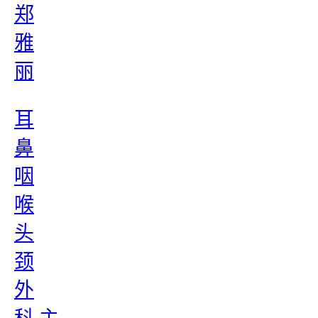
郑
雅
丽
耳
鼻
咽
喉
头
颈
外