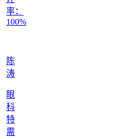
率：
100%
陈
涛
眼
科
特
需