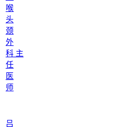
喉
头
颈
外
科 主
任
医
师
吕