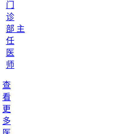
门
诊
部 主
任
医
师
查
看
更
多
医