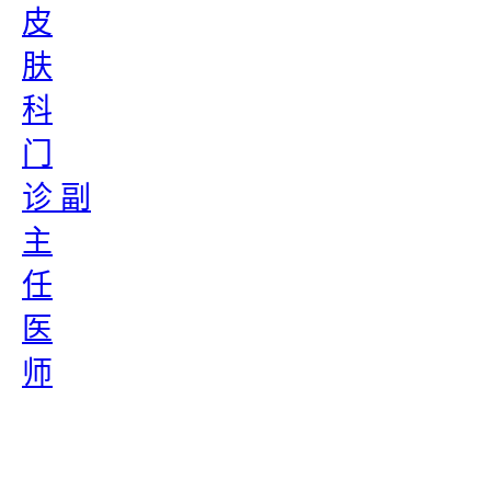
皮
肤
科
门
诊 副
主
任
医
师