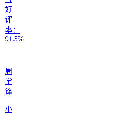
好
评
率：
91.5%
周
学
锋
小