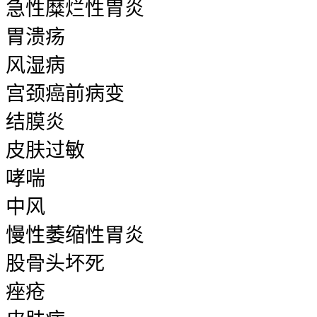
急性糜烂性胃炎
胃溃疡
风湿病
宫颈癌前病变
结膜炎
皮肤过敏
哮喘
中风
慢性萎缩性胃炎
股骨头坏死
痤疮