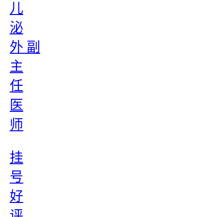
儿
泌
外 副
主
任
医
师
挂
号
好
评