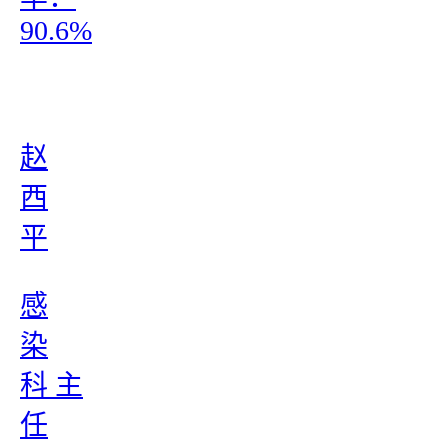
90.6%
赵
西
平
感
染
科 主
任