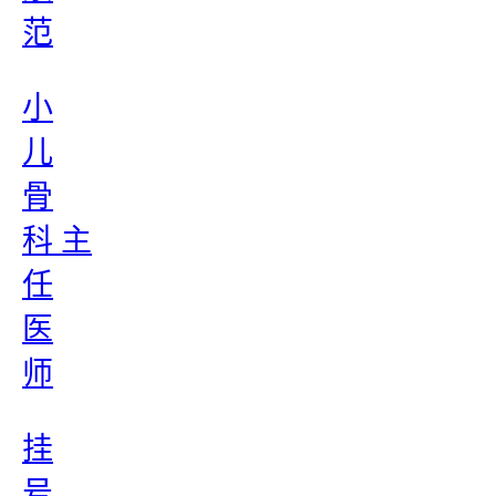
范
小
儿
骨
科 主
任
医
师
挂
号