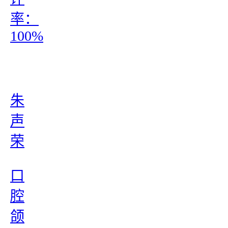
率：
100%
朱
声
荣
口
腔
颌