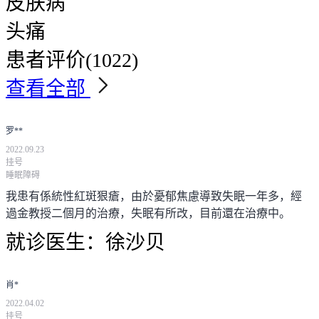
皮肤病
头痛
患者评价
(1022)
查看全部
罗**
2022.09.23
挂号
睡眠障碍
我患有係統性紅斑狠瘡，由於憂郁焦慮導致失眠一年多，經
過金教授二個月的治療，失眠有所改，目前還在治療中。
就诊医生：
徐沙贝
肖*
2022.04.02
挂号