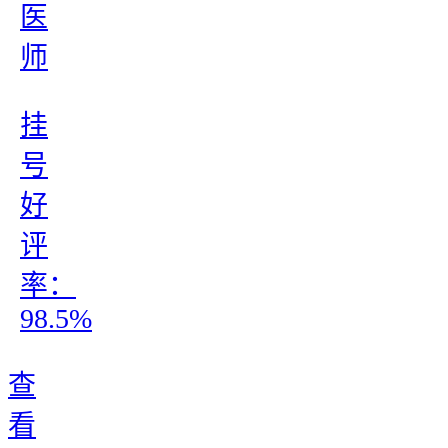
医
师
挂
号
好
评
率：
98.5%
查
看