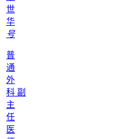
世
华
号
普
通
外
科 副
主
任
医