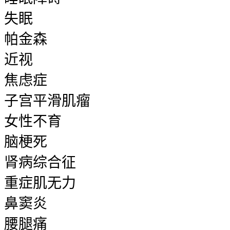
失眠
帕金森
近视
焦虑症
子宫平滑肌瘤
女性不育
脑梗死
肾病综合征
重症肌无力
鼻窦炎
腰腿痛