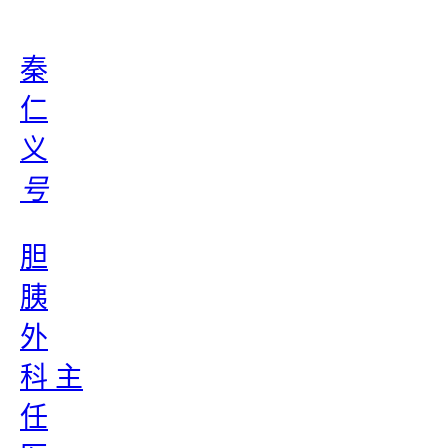
秦
仁
义
号
胆
胰
外
科 主
任