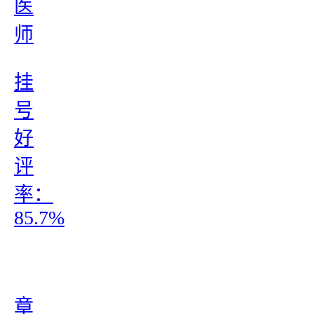
医
师
挂
号
好
评
率：
85.7%
章