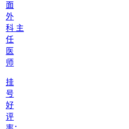
面
外
科 主
任
医
师
挂
号
好
评
率：