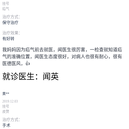
挂号
疝气
治疗方式：
保守治疗
治疗效果：
有好转
我妈妈因为疝气前去就医，闻医生很厉害，一检查就知道疝
气的准确位置，闻医生态度很好，对病人也很有耐心，很有
医德医风，👍
就诊医生：
闻英
黄**
2019.12.03
挂号
皮赘
治疗方式：
手术