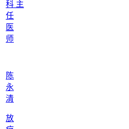
科 主
任
医
师
陈
永
清
放