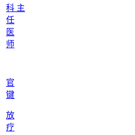
科 主
任
医
师
官
键
放
疗