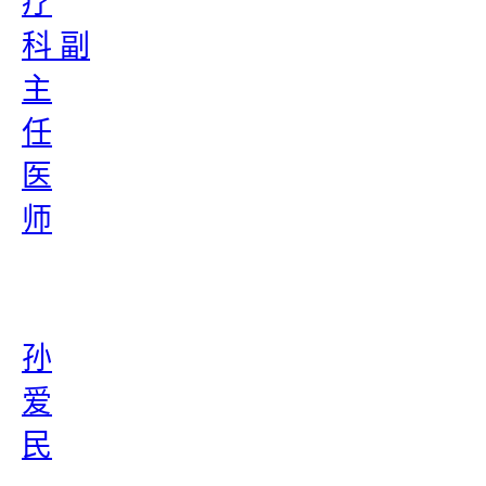
疗
科 副
主
任
医
师
孙
爱
民