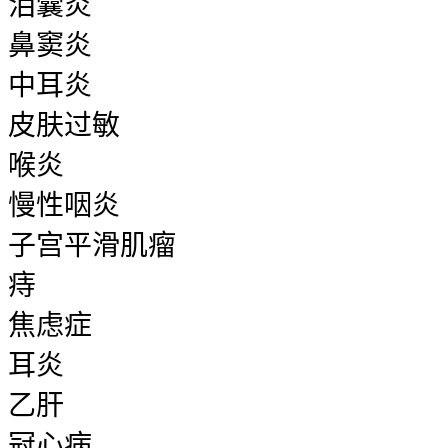
泪囊炎
鼻窦炎
中耳炎
皮肤过敏
喉炎
慢性咽炎
子宫平滑肌瘤
痔
焦虑症
耳炎
乙肝
冠心病