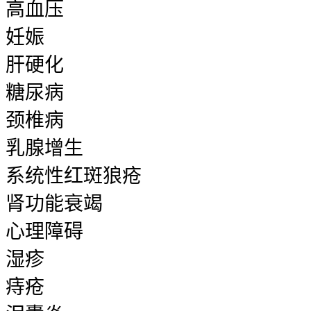
高血压
妊娠
肝硬化
糖尿病
颈椎病
乳腺增生
系统性红斑狼疮
肾功能衰竭
心理障碍
湿疹
痔疮