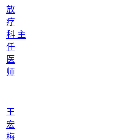
放
疗
科 主
任
医
师
王
宏
梅