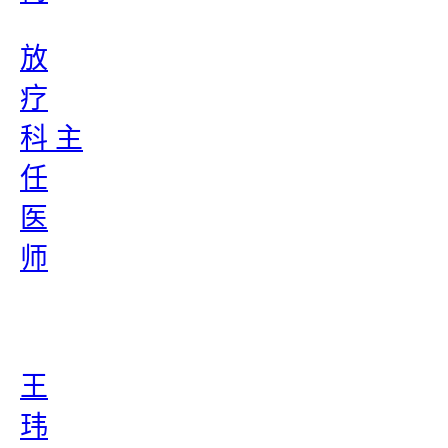
放
疗
科 主
任
医
师
王
玮