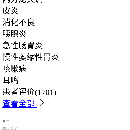
皮炎
消化不良
胰腺炎
急性肠胃炎
慢性萎缩性胃炎
咳嗽病
耳鸣
患者评价
(1701)
查看全部
夏**
2020.11.27