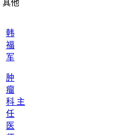
其他
韩
福
军
肿
瘤
科 主
任
医