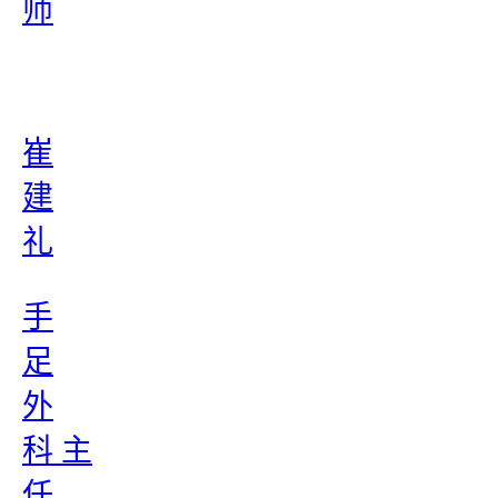
师
崔
建
礼
手
足
外
科 主
任