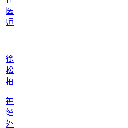
医
师
徐
松
柏
神
经
外