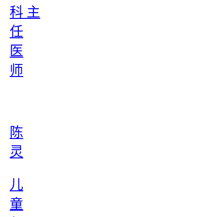
科 主
任
医
师
陈
灵
儿
童