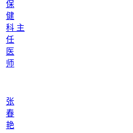
保
健
科 主
任
医
师
张
春
艳