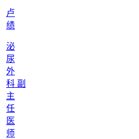
卢
绩
泌
尿
外
科 副
主
任
医
师