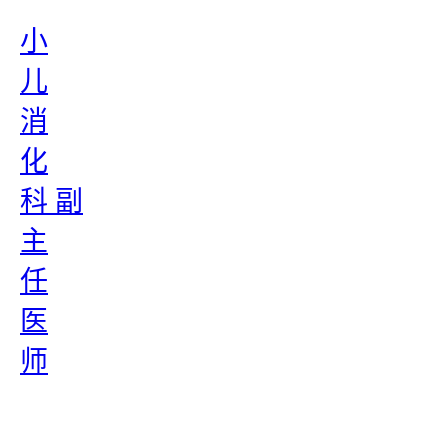
小
儿
消
化
科 副
主
任
医
师