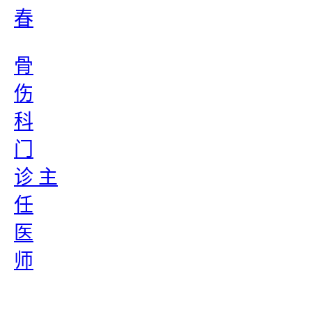
春
骨
伤
科
门
诊 主
任
医
师