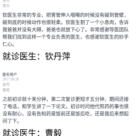
挂号
胃炎
钦医生非常的专业，把胃管伸入咽喉的时候没有碰到管壁，
碰到底的时候动作也很轻柔。钦医生割了一个小息肉，告诉
我爸爸并没有大碍，爸爸也就放下心了。非常感谢导医团队
帮我们找到这样一个专业负责的医生，也感谢钦医生的妙手
仁心。
就诊医生：
钦丹萍
匿名用户
2017.09.28
挂号
痤疮
之前初诊就十来分钟，第二次复诊更短才五分钟，期间还接
了电话，和学生讲了一下论文。初诊时问他代煎药的事也很
没有耐心，没有告知药是饭前还是饭后吃，还是我后来想起
问了下。
就诊医生：
曹毅