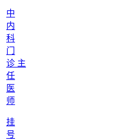
中
内
科
门
诊 主
任
医
师
挂
号