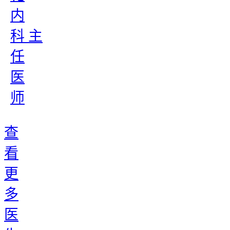
内
科 主
任
医
师
查
看
更
多
医