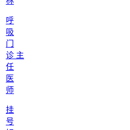
林
呼
吸
门
诊 主
任
医
师
挂
号