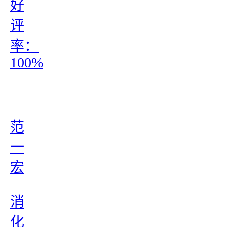
好
评
率：
100%
范
一
宏
消
化