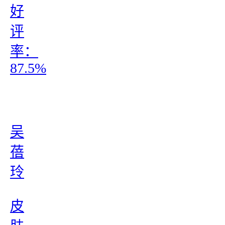
好
评
率：
87.5%
吴
蓓
玲
皮