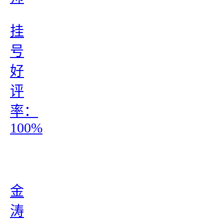
挂
号
好
评
率：
100%
金
涛