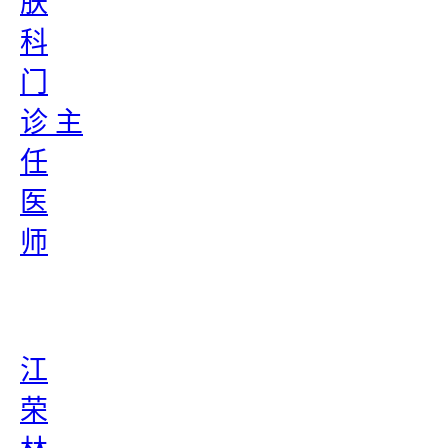
肤
科
门
诊 主
任
医
师
江
荣