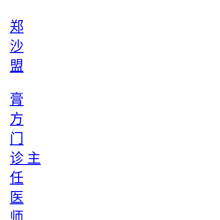
郑
沙
盟
膏
方
门
诊 主
任
医
师