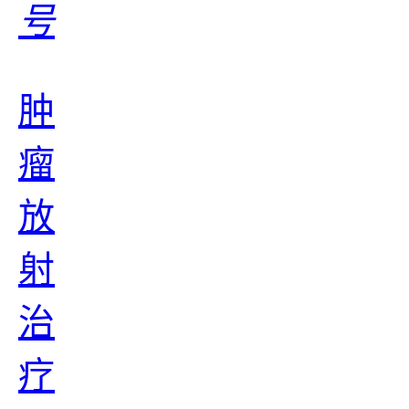
号
肿
瘤
放
射
治
疗