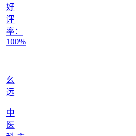
好
评
率：
100%
幺
远
中
医