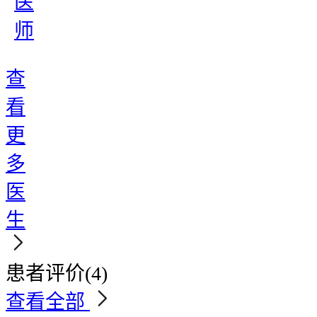
医
师
查
看
更
多
医
生
患者评价
(4)
查看全部