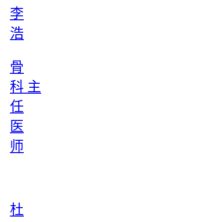
李
浩
骨
科 主
任
医
师
杜