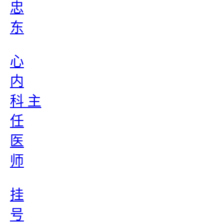
忠
东
心
内
科 主
任
医
师
挂
号