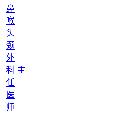
鼻
喉
头
颈
外
科 主
任
医
师