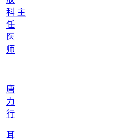
科 主
任
医
师
唐
力
行
耳