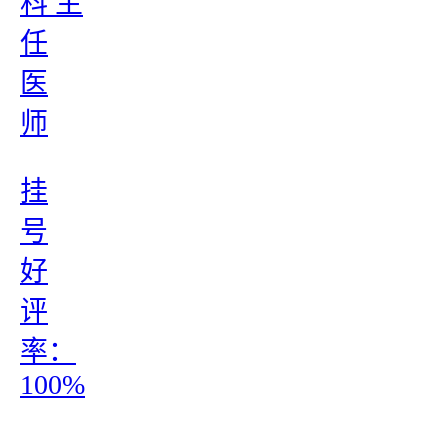
科 主
任
医
师
挂
号
好
评
率：
100%