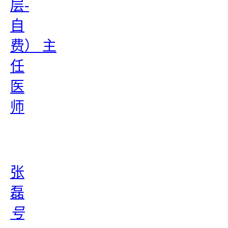
层-
自
费） 主
任
医
师
张
磊
号