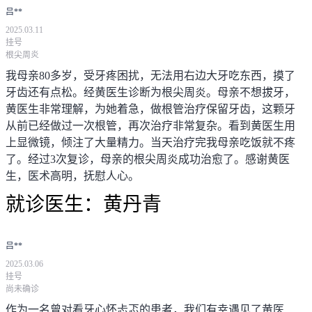
吕**
2025.03.11
挂号
根尖周炎
我母亲80多岁，受牙疼困扰，无法用右边大牙吃东西，摸了
牙齿还有点松。经黄医生诊断为根尖周炎。母亲不想拔牙，
黄医生非常理解，为她着急，做根管治疗保留牙齿，这颗牙
从前已经做过一次根管，再次治疗非常复杂。看到黄医生用
上显微镜，倾注了大量精力。当天治疗完我母亲吃饭就不疼
了。经过3次复诊，母亲的根尖周炎成功治愈了。感谢黄医
生，医术高明，抚慰人心。
就诊医生：
黄丹青
吕**
2025.03.06
挂号
尚未确诊
作为一名曾对看牙心怀忐忑的患者，我们有幸遇见了黄医