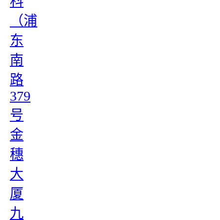
科
（浦
东
南
路
379
号
金
穗
大
厦
九