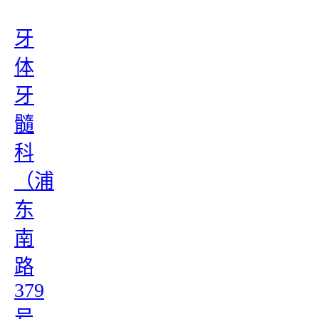
牙
体
牙
髓
科
（浦
东
南
路
379
号