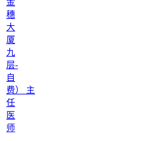
金
穗
大
厦
九
层-
自
费） 主
任
医
师