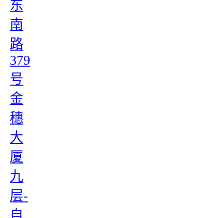
东
南
路
379
号
金
穗
大
厦
九
层-
自