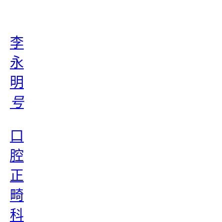
李
永
明
号
口
腔
正
畸
科