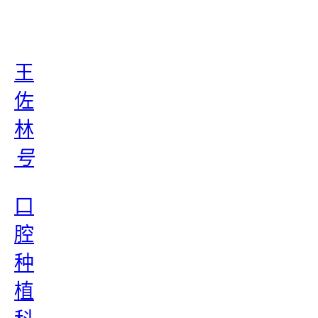
王
佐
林
号
口
腔
种
植