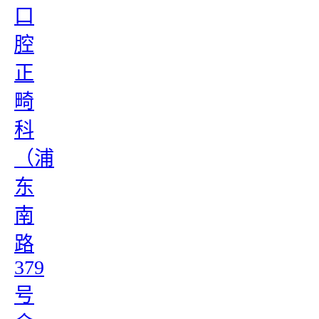
口
腔
正
畸
科
（浦
东
南
路
379
号