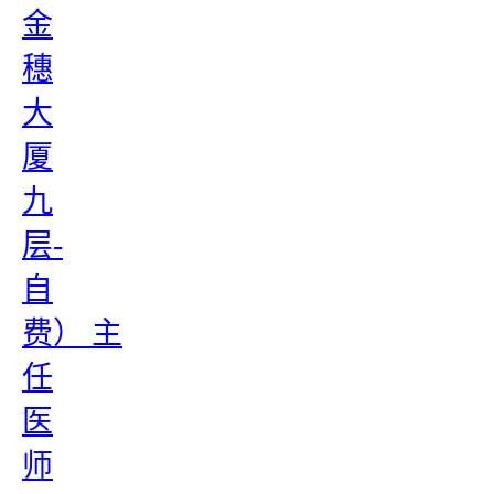
金
穗
大
厦
九
层-
自
费） 主
任
医
师