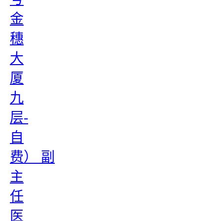
金
穗
大
厦
九
层-
自
费） 副
主
任
医