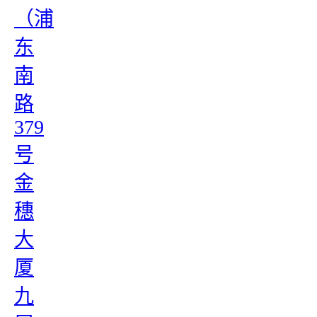
（浦
东
南
路
379
号
金
穗
大
厦
九