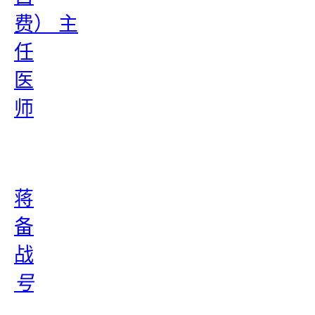
费） 主
任
医
师
蒋
备
战
号