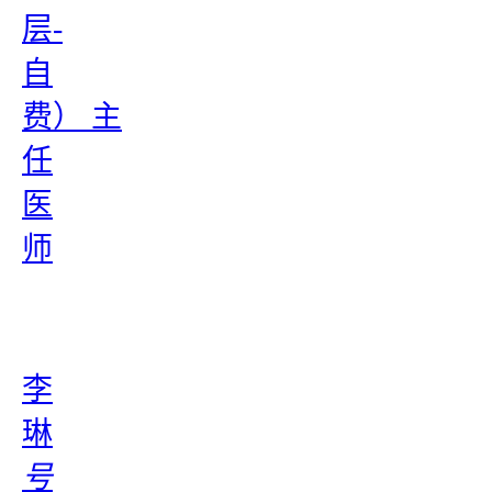
层-
自
费） 主
任
医
师
李
琳
号