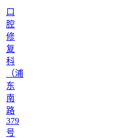
口
腔
修
复
科
（浦
东
南
路
379
号