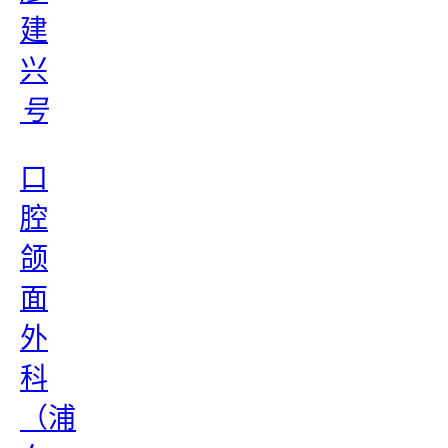
建
兴
号
口
腔
颌
面
外
科
（浦