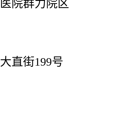
医院群力院区
直街199号