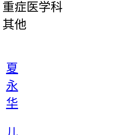
重症医学科
其他
夏
永
华
儿