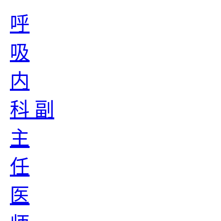
呼
吸
内
科 副
主
任
医