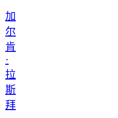
加
尔
肯
·
拉
斯
拜