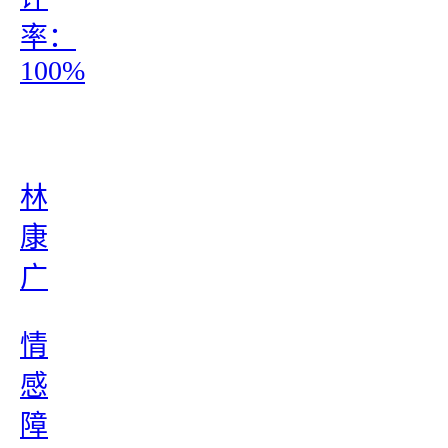
率：
100%
林
康
广
情
感
障