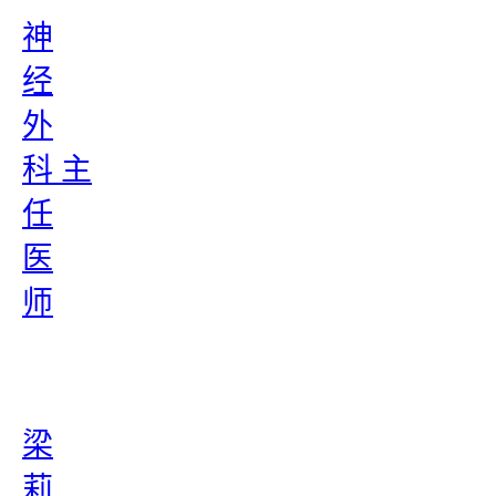
神
经
外
科 主
任
医
师
梁
莉