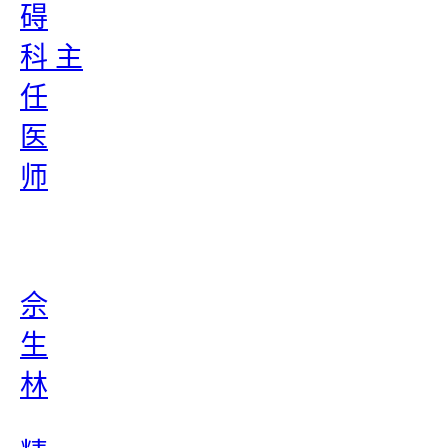
碍
科 主
任
医
师
佘
生
林