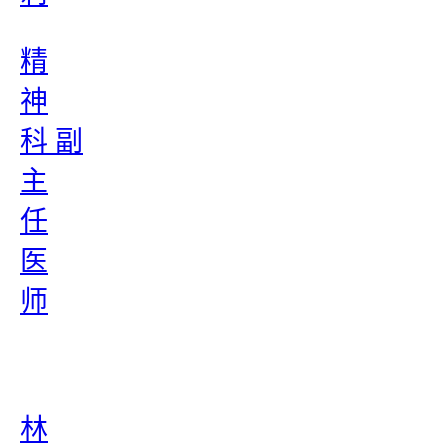
精
神
科 副
主
任
医
师
林