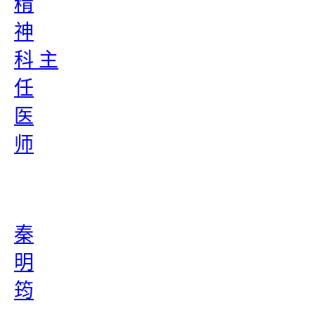
精
神
科 主
任
医
师
秦
明
筠