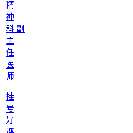
精
神
科 副
主
任
医
师
挂
号
好
评