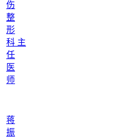
伤
整
形
科 主
任
医
师
蒋
振