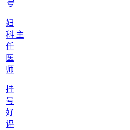
号
妇
科 主
任
医
师
挂
号
好
评