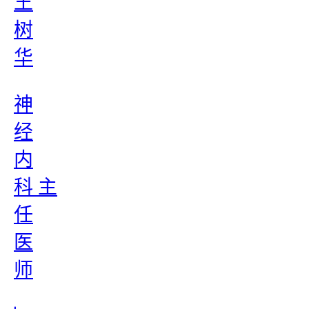
王
树
华
神
经
内
科 主
任
医
师