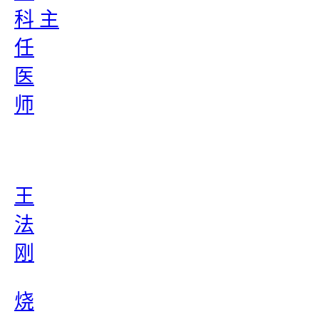
科 主
任
医
师
王
法
刚
烧