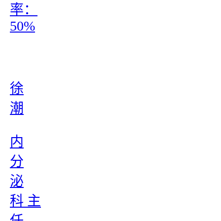
率：
50%
徐
潮
内
分
泌
科 主
任