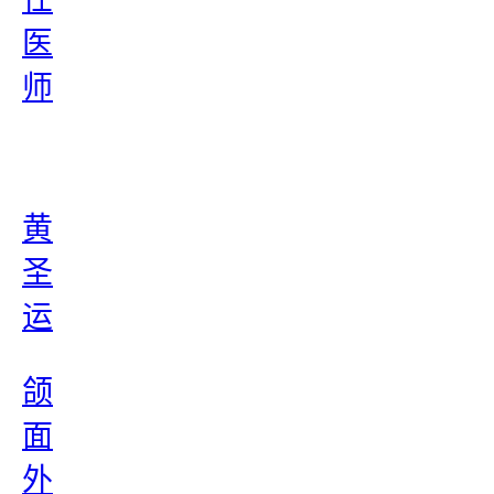
医
师
黄
圣
运
颌
面
外