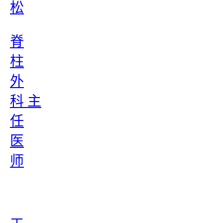
松
脊
柱
外
科 主
任
医
师