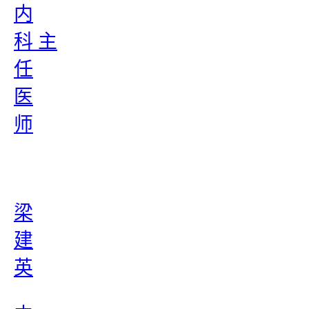
内
科 主
任
医
师
梁
建
英