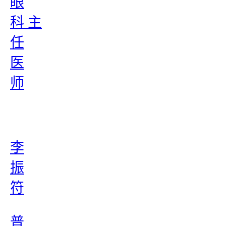
眼
科 主
任
医
师
李
振
符
普