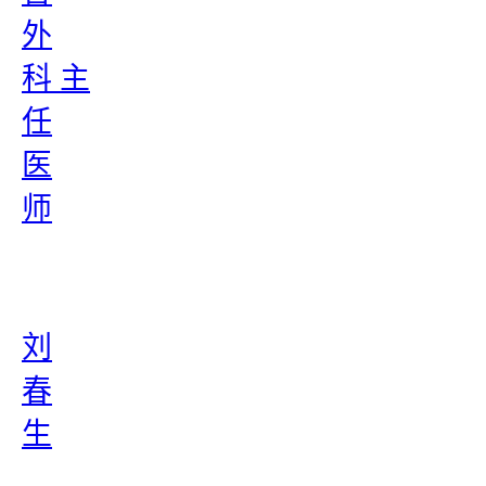
外
科 主
任
医
师
刘
春
生