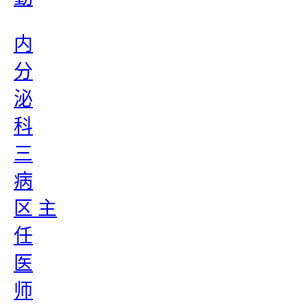
内
分
泌
科
三
病
区 主
任
医
师