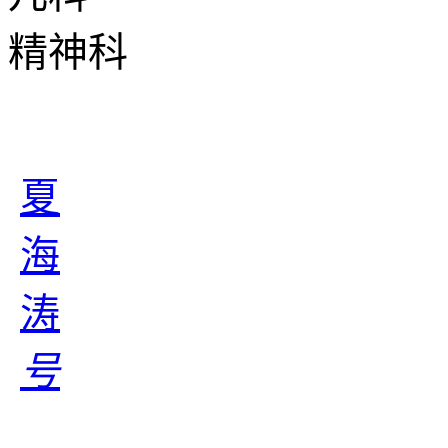
精神科
夏
海
涛
号