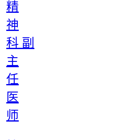
精
神
科 副
主
任
医
师