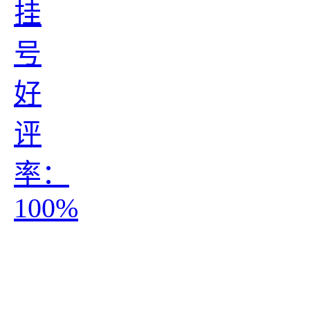
挂
号
好
评
率：
100%