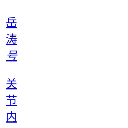
岳
涛
号
关
节
内