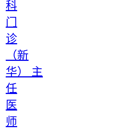
科
门
诊
（新
华） 主
任
医
师