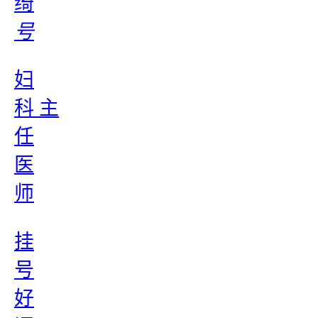
绮
号
妇
科 主
任
医
师
挂
号
好