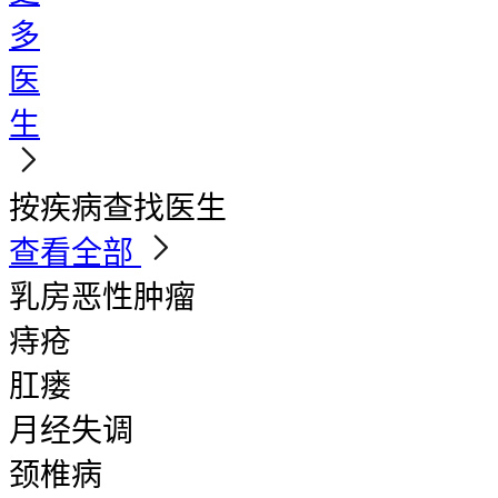
多
医
生
按疾病查找医生
查看全部
乳房恶性肿瘤
痔疮
肛瘘
月经失调
颈椎病