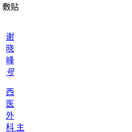
敷贴
谢
晓
峰
号
西
医
外
科 主