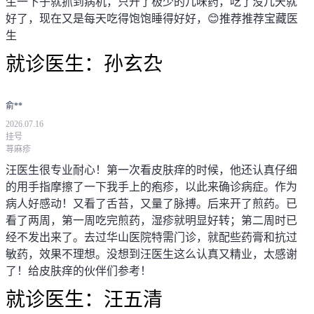
生一下子就抓到病机，只开了极少的几味药，吃了没几天就
好了，现在又是每天吃得饱饱睡得好好，😊推荐推荐宝藏医
生
就诊医生：
孙玄厹
俞**
2026.07.16
挂号
荨麻疹
汪医生很专业耐心！第一次看皮肤痒的时候，他还认真仔细
的用手指摩擦了一下我手上的疱疹，以此来确诊病症。作为
病人好感动！又看了舌苔，又量了脉搏。后来开了煎药。已
看了两周，第一周吃完煎药，湿疹就明显好转；第二周时已
经不发出来了。去过华山医院特需门诊，就配些药膏和抗过
敏药，效果不理想。没想到汪医生这么认真又精业，太感谢
了！给皮肤痒的伙伴们参考！
就诊医生：
汪五清