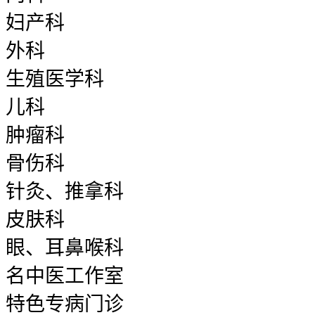
妇产科
外科
生殖医学科
儿科
肿瘤科
骨伤科
针灸、推拿科
皮肤科
眼、耳鼻喉科
名中医工作室
特色专病门诊