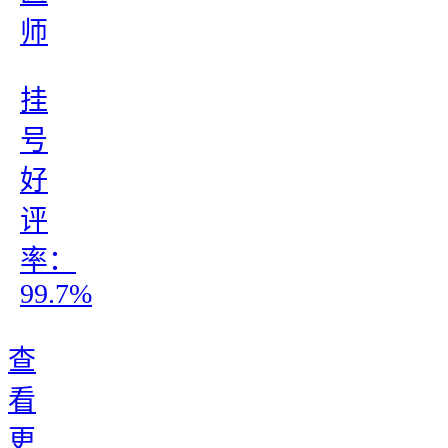
师
挂
号
好
评
率：
99.7%
查
看
更