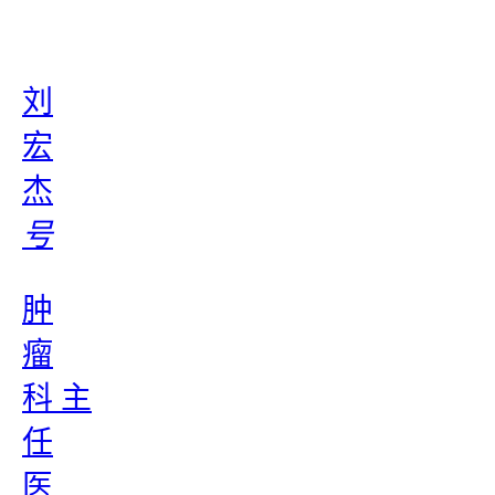
刘
宏
杰
号
肿
瘤
科 主
任
医