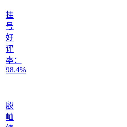
挂
号
好
评
率：
98.4%
殷
岫