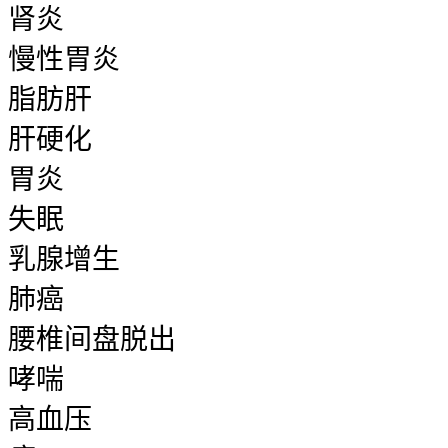
肾炎
慢性胃炎
脂肪肝
肝硬化
胃炎
失眠
乳腺增生
肺癌
腰椎间盘脱出
哮喘
高血压