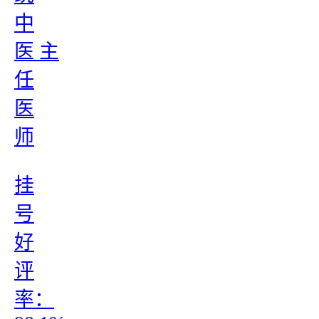
中
医 主
任
医
师
挂
号
好
评
率：