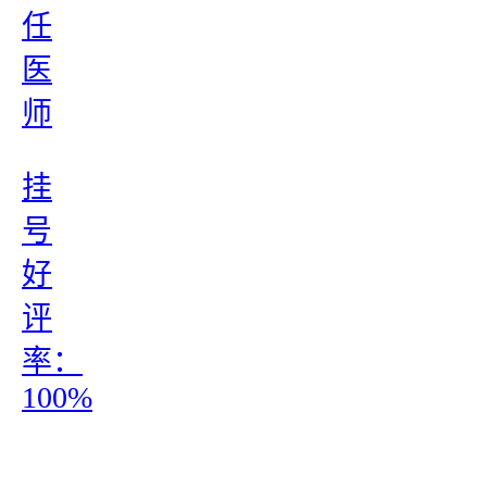
任
医
师
挂
号
好
评
率：
100%