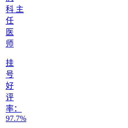
科 主
任
医
师
挂
号
好
评
率：
97.7%