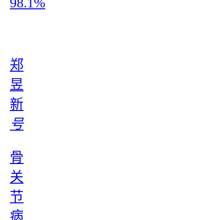
98.1%
郑
昱
新
号
骨
关
节
病