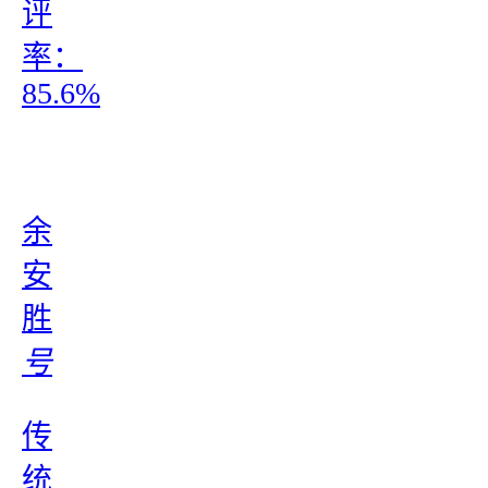
评
率：
85.6%
余
安
胜
号
传
统