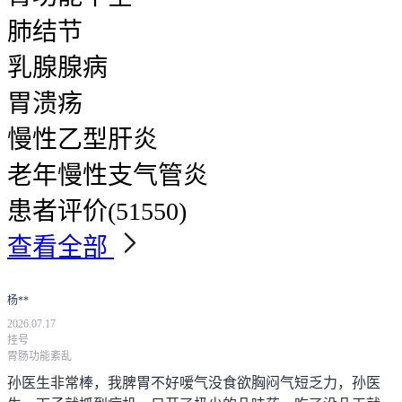
肺结节
乳腺腺病
胃溃疡
慢性乙型肝炎
老年慢性支气管炎
患者评价
(51550)
查看全部
杨**
2026.07.17
挂号
胃肠功能紊乱
孙医生非常棒，我脾胃不好嗳气没食欲胸闷气短乏力，孙医