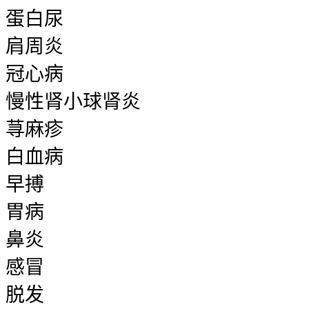
蛋白尿
肩周炎
冠心病
慢性肾小球肾炎
荨麻疹
白血病
早搏
胃病
鼻炎
感冒
脱发