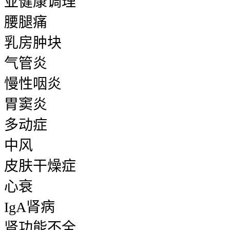
亚健康调理
腰腿痛
乳房肿块
气管炎
慢性咽炎
胃窦炎
多动症
中风
皮肤干燥症
心衰
IgA肾病
肾功能不全