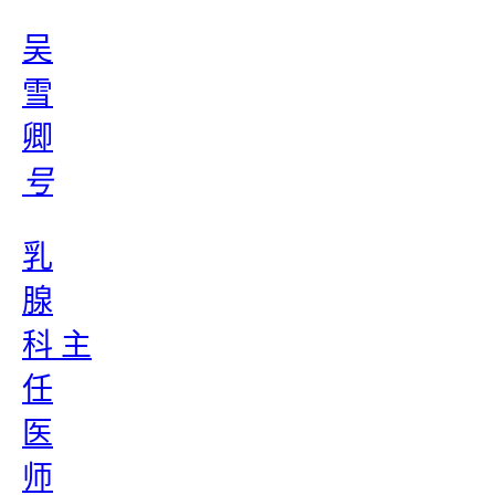
吴
雪
卿
号
乳
腺
科 主
任
医
师