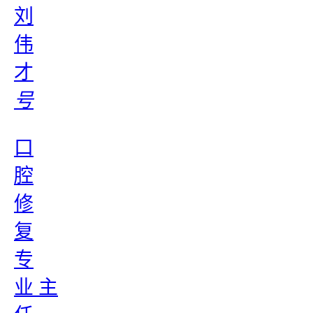
刘
伟
才
号
口
腔
修
复
专
业 主