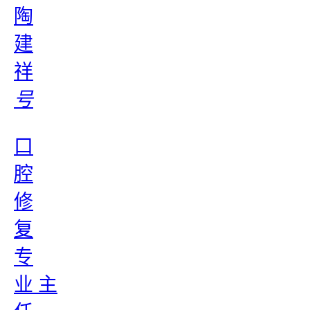
陶
建
祥
号
口
腔
修
复
专
业 主