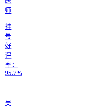
医
师
挂
号
好
评
率：
95.7%
吴