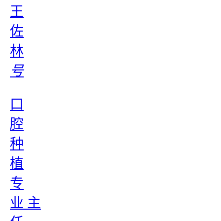
王
佐
林
号
口
腔
种
植
专
业 主