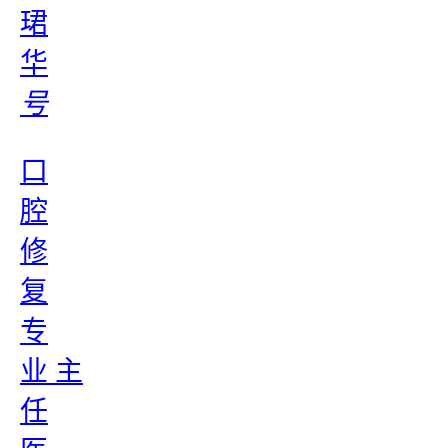
珺
华
号
口
腔
修
复
专
业 主
任