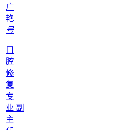
广
艳
号
口
腔
修
复
专
业 副
主