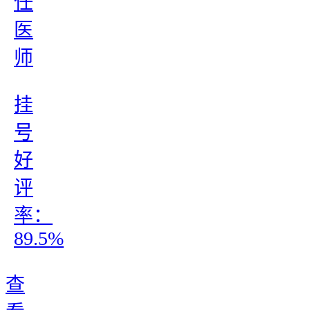
任
医
师
挂
号
好
评
率：
89.5%
查