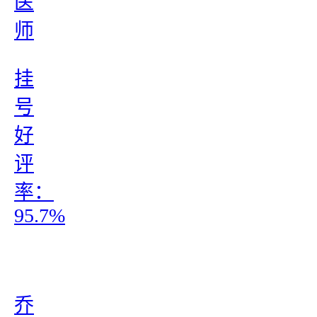
医
师
挂
号
好
评
率：
95.7%
乔