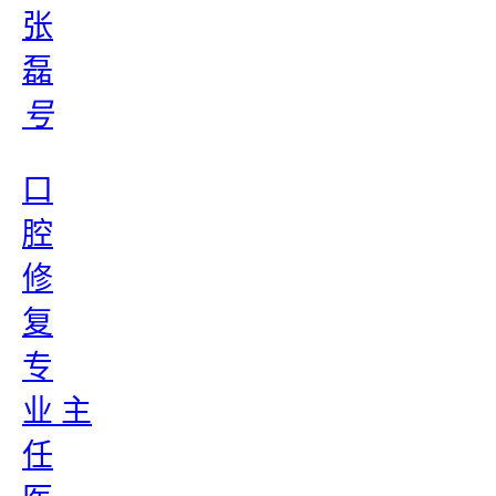
张
磊
号
口
腔
修
复
专
业 主
任