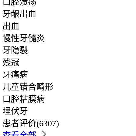
口腔溃疡
牙龈出血
出血
慢性牙髓炎
牙隐裂
残冠
牙痛病
儿童错合畸形
口腔粘膜病
埋伏牙
患者评价
(6307)
查看全部