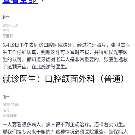
赵**
2026.05.21
挂号
牙磨损
5月19日下午去同济口腔医院拔牙，经过拍牙照片，张世杰医
生工作仔细认真，判断这牙可以暂时不拔，并得到候光宇医
生的认可，都知道牙齿对老年人是非常重要的，张医生拯救
了这颗牙齿，在此感谢张医生。
就诊医生：
口腔颌面外科（普通）
潘**
2026.05.08
挂号
牙体缺失
一人要看很多病人，病人得不到正规治疗。还带着实习生。
那我们挂专家来干嘛的？这种情况必须医院重查。确保病人