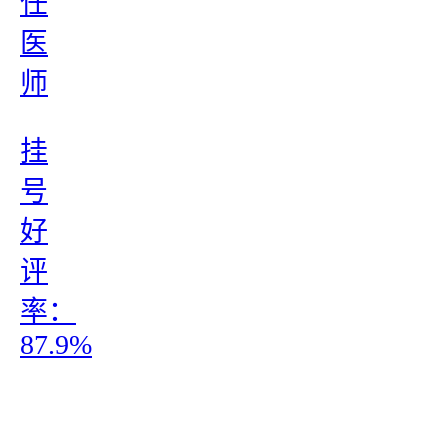
任
医
师
挂
号
好
评
率：
87.9%