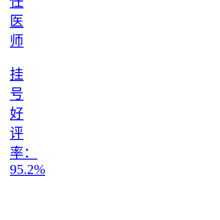
任
医
师
挂
号
好
评
率：
95.2%