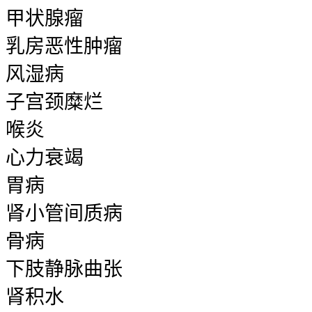
甲状腺瘤
乳房恶性肿瘤
风湿病
子宫颈糜烂
喉炎
心力衰竭
胃病
肾小管间质病
骨病
下肢静脉曲张
肾积水