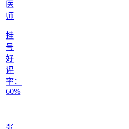
医
师
挂
号
好
评
率：
60%
张