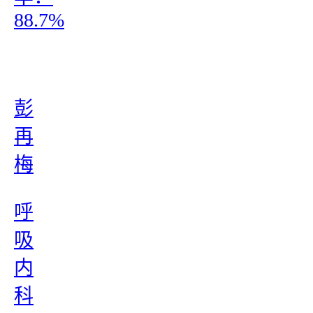
88.7%
彭
再
梅
呼
吸
内
科