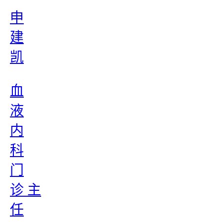
申
建
凯
血
液
内
科
门
诊 主
任