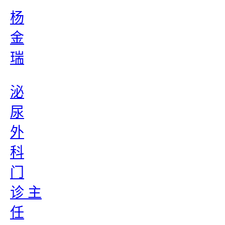
杨
金
瑞
泌
尿
外
科
门
诊 主
任