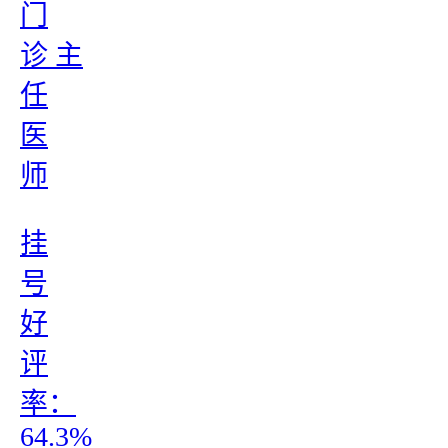
门
诊 主
任
医
师
挂
号
好
评
率：
64.3%