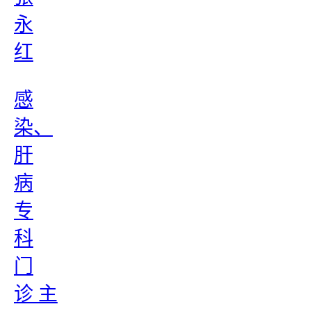
永
红
感
染、
肝
病
专
科
门
诊 主