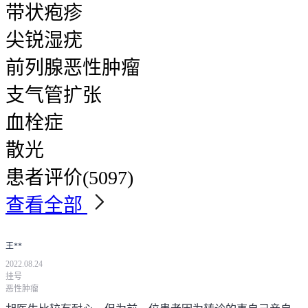
带状疱疹
尖锐湿疣
前列腺恶性肿瘤
支气管扩张
血栓症
散光
患者评价
(5097)
查看全部
王**
2022.08.24
挂号
恶性肿瘤