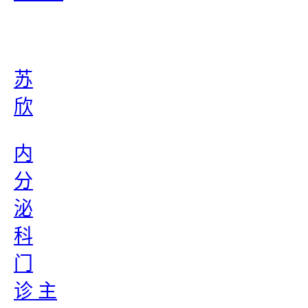
苏
欣
内
分
泌
科
门
诊 主