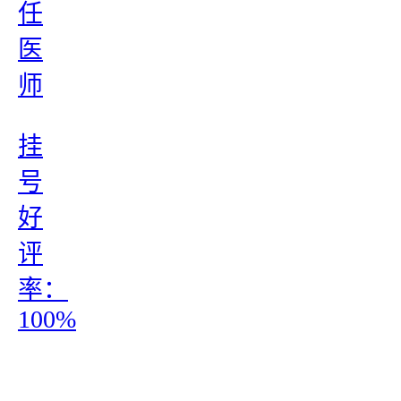
任
医
师
挂
号
好
评
率：
100%