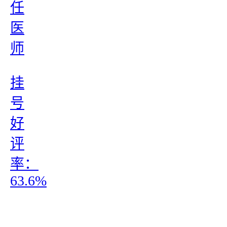
任
医
师
挂
号
好
评
率：
63.6%