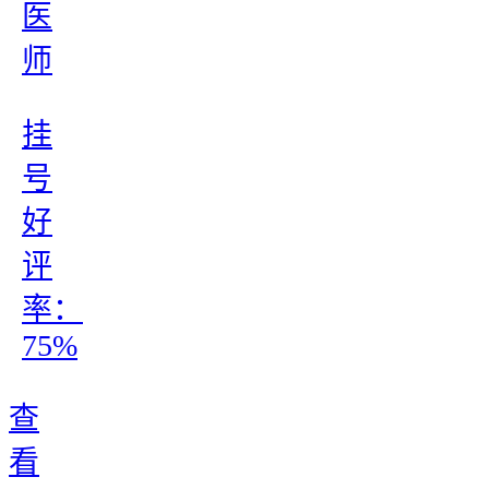
医
师
挂
号
好
评
率：
75%
查
看