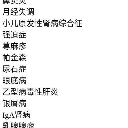
鼻窦炎
月经失调
小儿原发性肾病综合征
强迫症
荨麻疹
帕金森
尿石症
眼底病
乙型病毒性肝炎
银屑病
IgA肾病
乳腺腺瘤