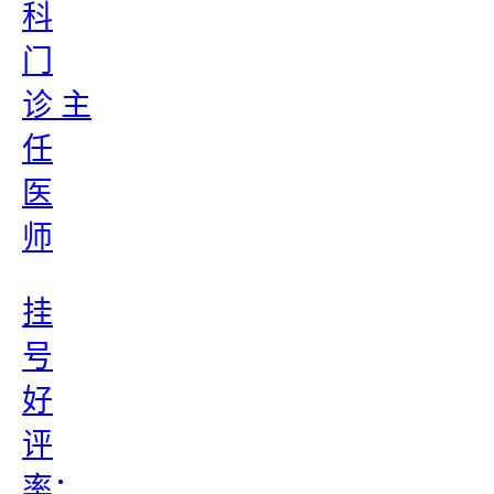
科
门
诊 主
任
医
师
挂
号
好
评
率：