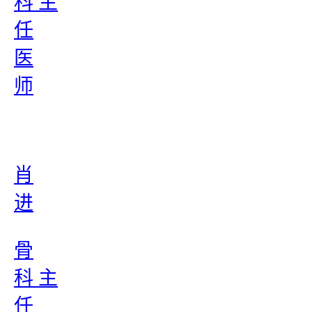
科 主
任
医
师
肖
进
骨
科 主
任