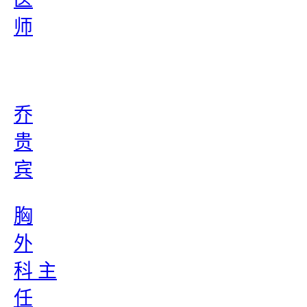
师
乔
贵
宾
胸
外
科 主
任