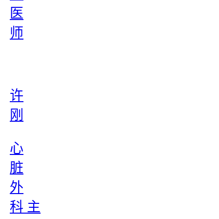
医
师
许
刚
心
脏
外
科 主