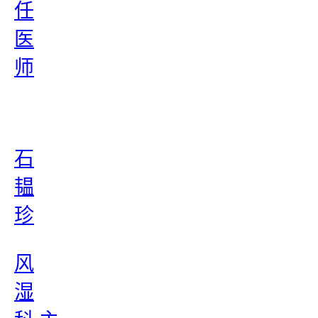
任
医
师
石
韫
珍
风
湿