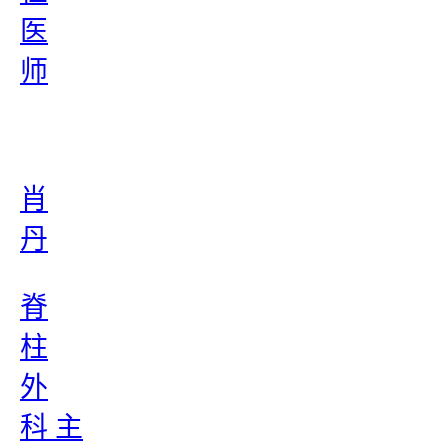
医
师
肖
丹
脊
柱
外
科 主