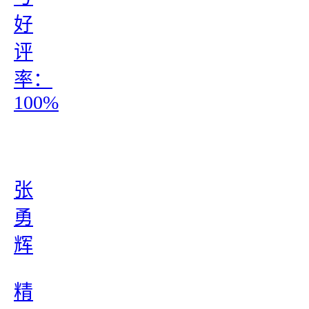
好
评
率：
100%
张
勇
辉
精