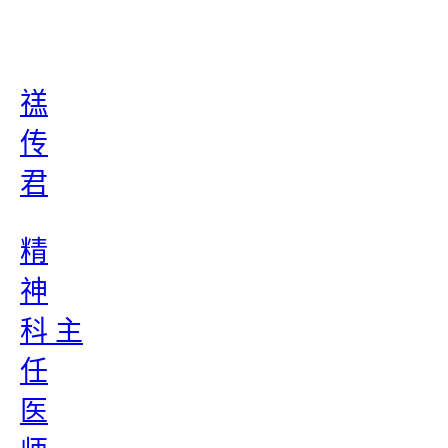
禚
传
君
精
神
科 主
任
医