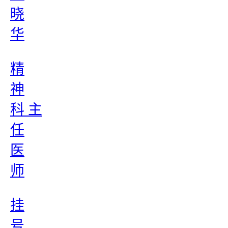
晓
华
精
神
科 主
任
医
师
挂
号