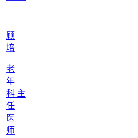
顾
培
老
年
科 主
任
医
师