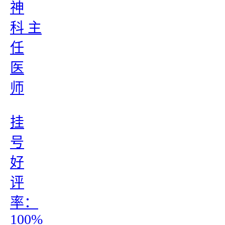
神
科 主
任
医
师
挂
号
好
评
率：
100%