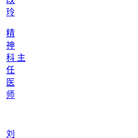
玲
精
神
科 主
任
医
师
刘