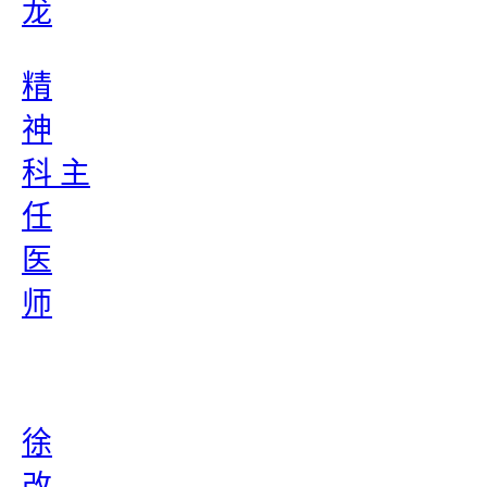
龙
精
神
科 主
任
医
师
徐
改