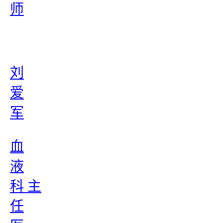
师
刘
爱
军
血
液
科 主
任