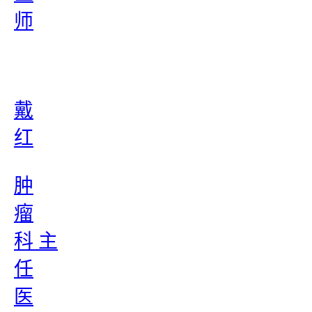
师
戴
红
肿
瘤
科 主
任
医