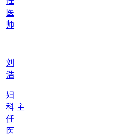
任
医
师
刘
浩
妇
科 主
任
医