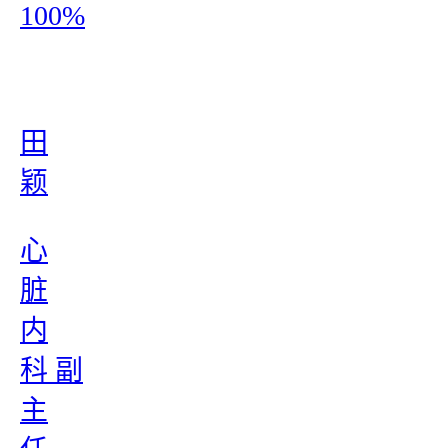
100%
田
颖
心
脏
内
科 副
主