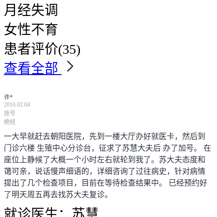
月经失调
女性不育
患者评价
(35)
查看全部
许*
2016.02.04
挂号
绝经
一大早就赶去朝阳医院，先到一楼大厅办好就医卡，然后到
门诊六楼 生殖中心分诊台，征求了苏慧大夫后 办了加号。 在
座位上静候了大概一个小时左右就轮到我了。苏大夫态度和
蔼可亲，说话慢声细语的，详细咨询了过往病史，针对病情
提出了几个检查项目，目前在等待检查结果中。 已经预约好
了明天周五再去找苏大夫复诊。
就诊医生：
苏慧