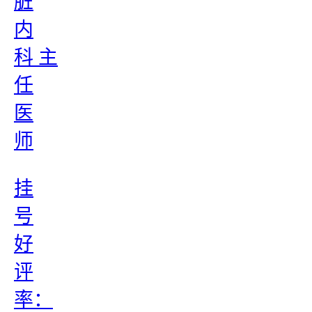
脏
内
科 主
任
医
师
挂
号
好
评
率：