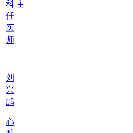
科 主
任
医
师
刘
兴
鹏
心