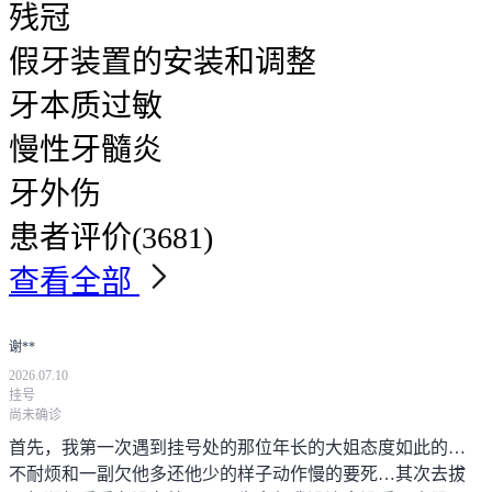
残冠
假牙装置的安装和调整
牙本质过敏
慢性牙髓炎
牙外伤
患者评价
(3681)
查看全部
谢**
2026.07.10
挂号
尚未确诊
首先，我第一次遇到挂号处的那位年长的大姐态度如此的…
不耐烦和一副欠他多还他少的样子动作慢的要死…其次去拔