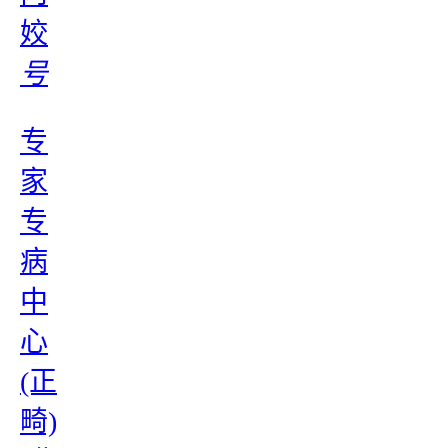
姣
号
专
家
专
病
中
心
(正
畸)