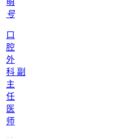
萌
号
口
腔
外
科 副
主
任
医
师