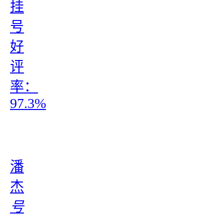
挂
号
好
评
率：
97.3%
潘
杰
号