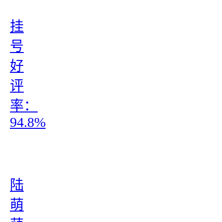
挂
号
好
评
率：
94.8%
陆
萌