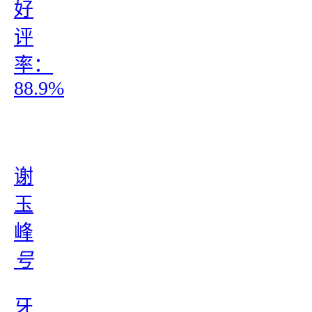
好
评
率：
88.9%
谢
玉
峰
号
牙