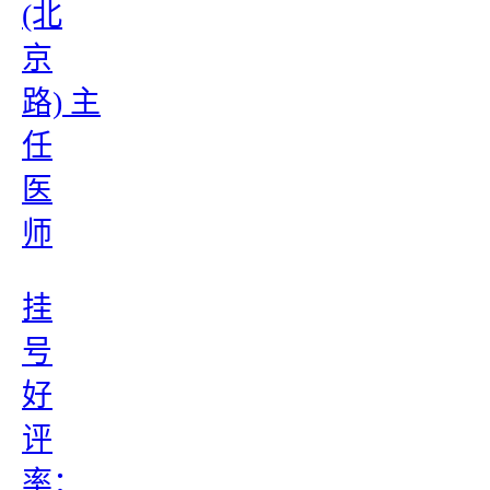
(北
京
路) 主
任
医
师
挂
号
好
评
率：