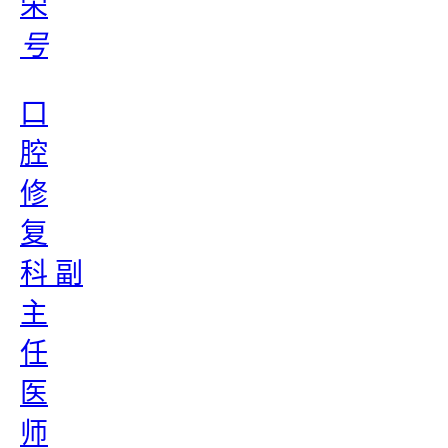
荣
号
口
腔
修
复
科 副
主
任
医
师