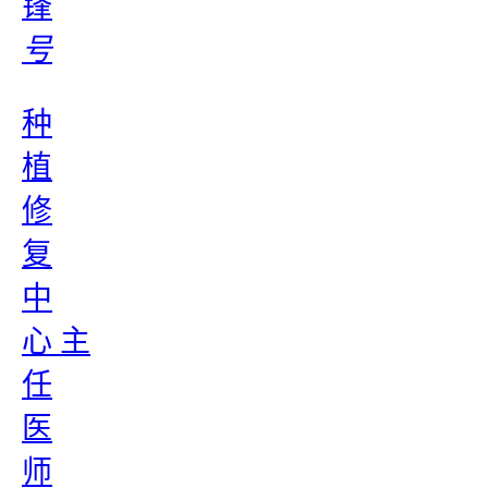
锋
号
种
植
修
复
中
心 主
任
医
师