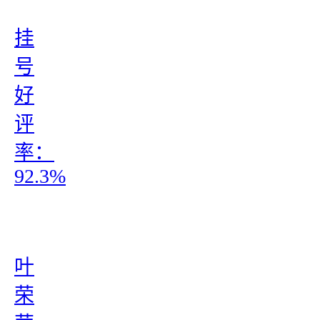
挂
号
好
评
率：
92.3%
叶
荣