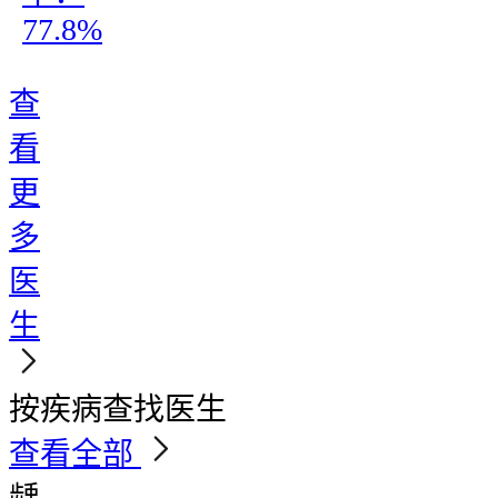
77.8%
查
看
更
多
医
生
按疾病查找医生
查看全部