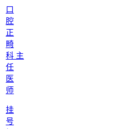
口
腔
正
畸
科 主
任
医
师
挂
号