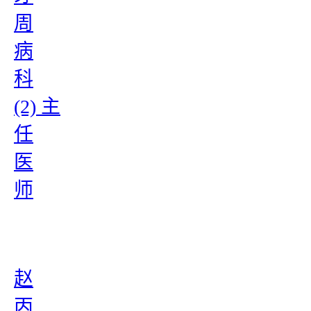
周
病
科
(2) 主
任
医
师
赵
丙