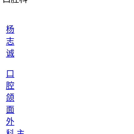
杨
志
诚
口
腔
颌
面
外
科 主