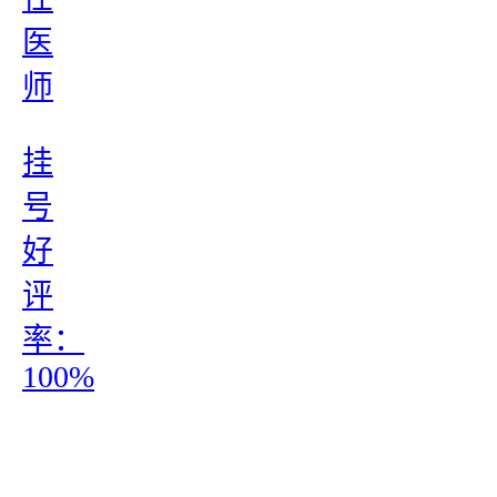
医
师
挂
号
好
评
率：
100%