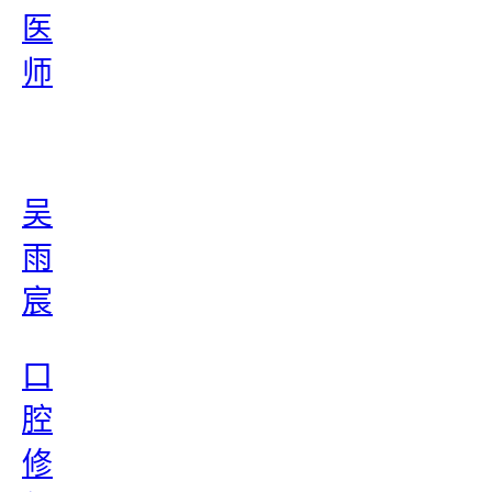
医
师
吴
雨
宸
口
腔
修