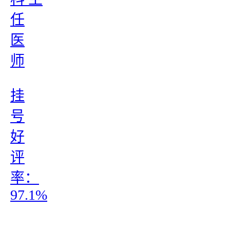
任
医
师
挂
号
好
评
率：
97.1%