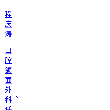
程
庆
涛
口
腔
颌
面
外
科 主
任