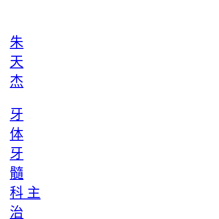
朱
天
杰
牙
体
牙
髓
科 主
治