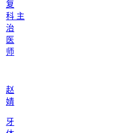
复
科 主
治
医
师
赵
婧
牙