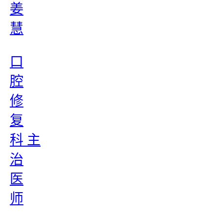
姜
慧
口
腔
修
复
科 主
治
医
师