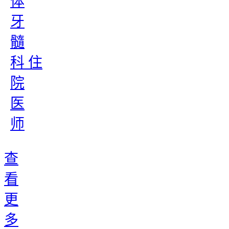
体
牙
髓
科 住
院
医
师
查
看
更
多