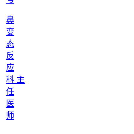
鼻
变
态
反
应
科 主
任
医
师