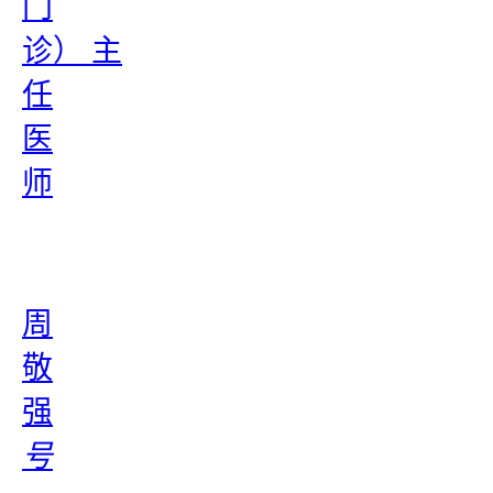
门
诊） 主
任
医
师
周
敬
强
号