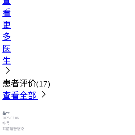
查
看
更
多
医
生
患者评价
(17)
查看全部
肇**
2025.07.06
挂号
耳前瘘管感染