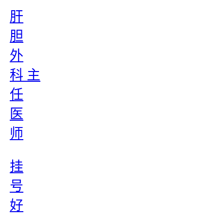
肝
胆
外
科 主
任
医
师
挂
号
好