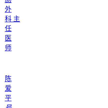
外
科 主
任
医
师
陈
爱
平
号