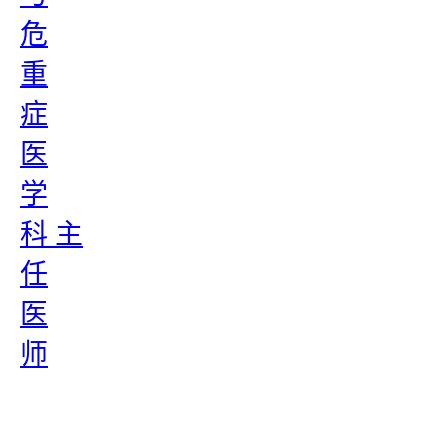
危
重
症
医
学
科 主
任
医
师