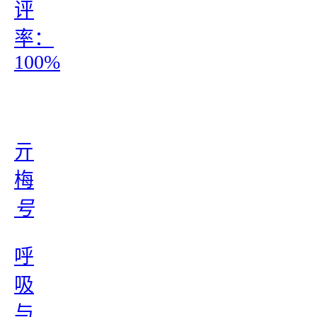
评
率：
100%
亓
梅
号
呼
吸
与