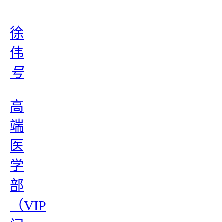
徐
伟
号
高
端
医
学
部
（VIP