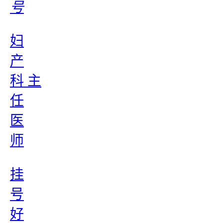
号
妇
产
科 主
任
医
师
挂
号
好