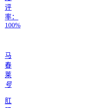
评
率：
100%
马
春
莱
号
肛