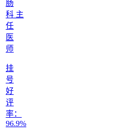
肠
科 主
任
医
师
挂
号
好
评
率：
96.9%