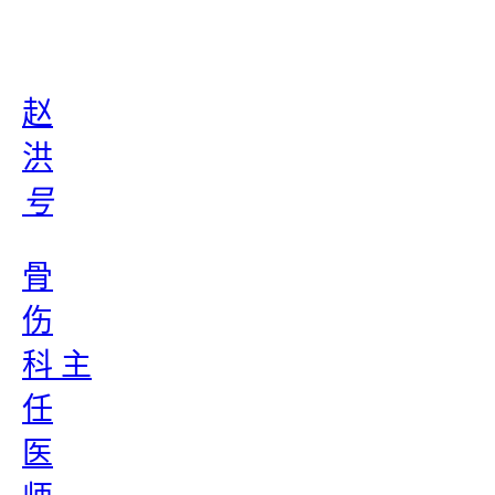
赵
洪
号
骨
伤
科 主
任
医