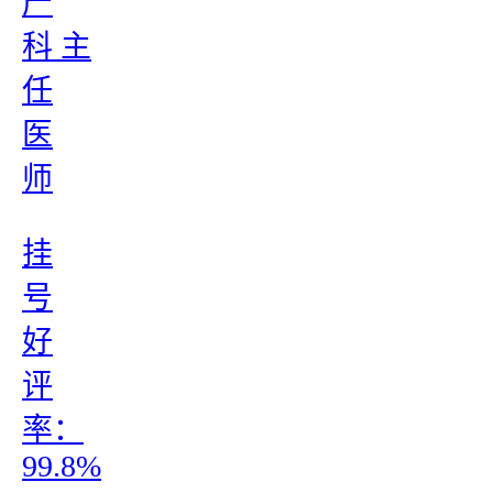
产
科 主
任
医
师
挂
号
好
评
率：
99.8%