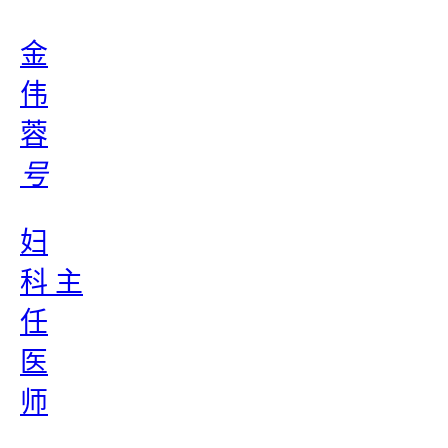
金
伟
蓉
号
妇
科 主
任
医
师