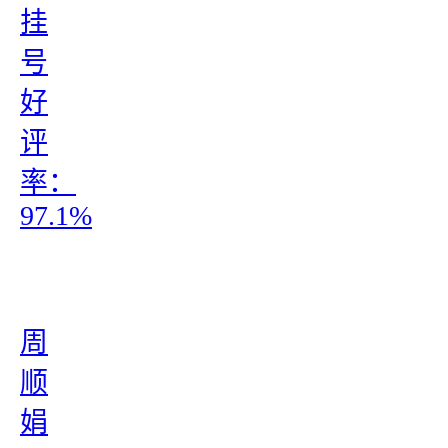
挂
号
好
评
率：
97.1%
周
顺
娟