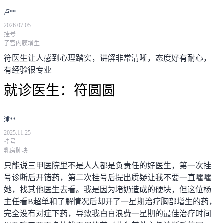
卢**
2026.07.05
挂号
子宫内膜增生
符医生让人感到心理踏实，讲解非常清晰，态度好有耐心，
有经验很专业
就诊医生：
符圆圆
浦**
2025.11.25
挂号
乳房肿块
只能说三甲医院里不是人人都是负责任的好医生，第一次挂
号诊断后开错药，第二次挂号后提出质疑让我不要一直嚯嚯
她，找其他医生去看。我是因为堵奶造成的硬块，但这位杨
主任看B超单和了解情况后却开了一星期治疗胸部增生的药，
完全没有对症下药，导致我白白浪费一星期的最佳治疗时间