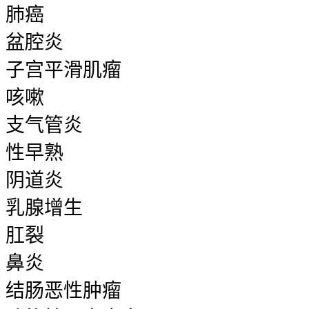
肺癌
盆腔炎
子宫平滑肌瘤
咳嗽
支气管炎
性早熟
阴道炎
乳腺增生
肛裂
鼻炎
结肠恶性肿瘤