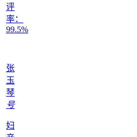
评
率：
99.5%
张
玉
琴
号
妇