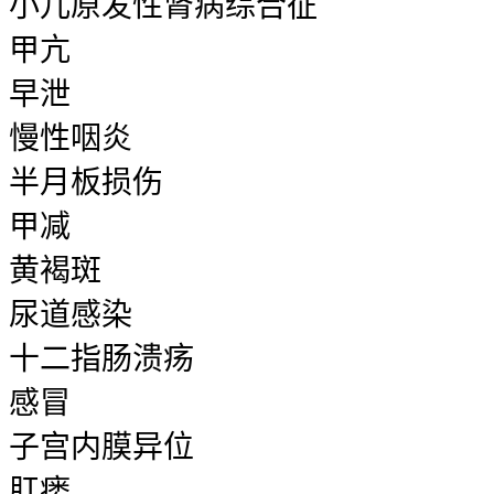
小儿原发性肾病综合征
甲亢
早泄
慢性咽炎
半月板损伤
甲减
黄褐斑
尿道感染
十二指肠溃疡
感冒
子宫内膜异位
肛瘘