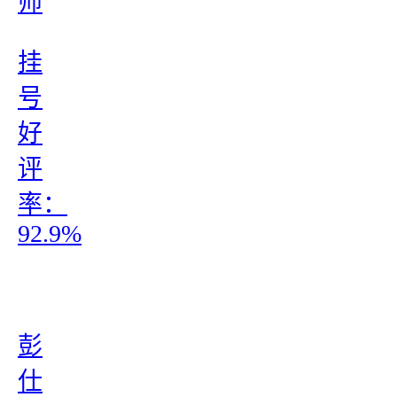
师
挂
号
好
评
率：
92.9%
彭
仕