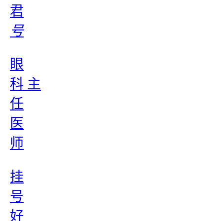
君
号
眼
科 主
任
医
师
挂
号
好