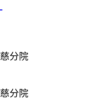
况
慈分院
慈分院