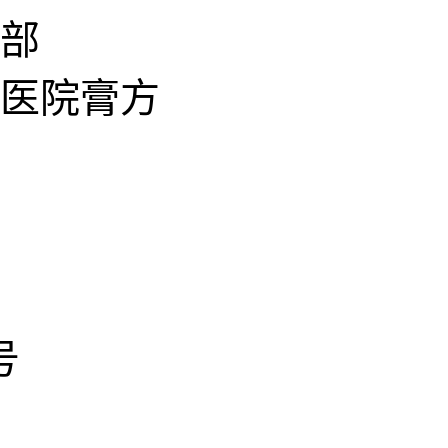
部
医院膏方
号