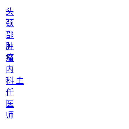
头
颈
部
肿
瘤
内
科 主
任
医
师