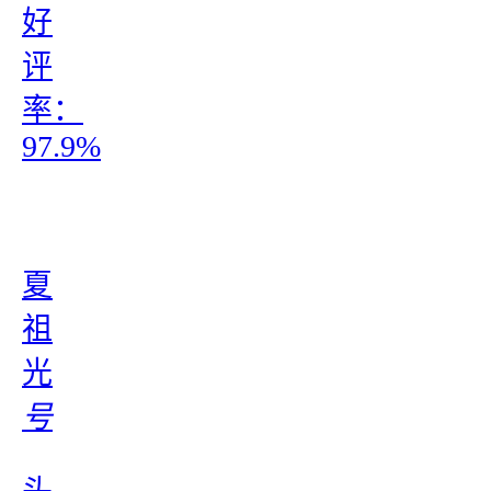
好
评
率：
97.9%
夏
祖
光
号