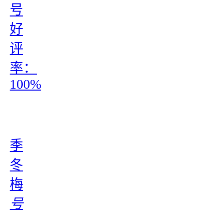
号
好
评
率：
100%
季
冬
梅
号