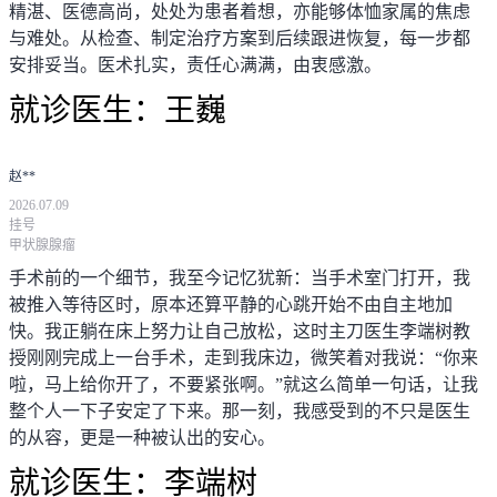
精湛、医德高尚，处处为患者着想，亦能够体恤家属的焦虑
与难处。从检查、制定治疗方案到后续跟进恢复，每一步都
安排妥当。医术扎实，责任心满满，由衷感激。
就诊医生：
王巍
赵**
2026.07.09
挂号
甲状腺腺瘤
手术前的一个细节，我至今记忆犹新：当手术室门打开，我
被推入等待区时，原本还算平静的心跳开始不由自主地加
快。我正躺在床上努力让自己放松，这时主刀医生李端树教
授刚刚完成上一台手术，走到我床边，微笑着对我说：“你来
啦，马上给你开了，不要紧张啊。”就这么简单一句话，让我
整个人一下子安定了下来。那一刻，我感受到的不只是医生
的从容，更是一种被认出的安心。
就诊医生：
李端树