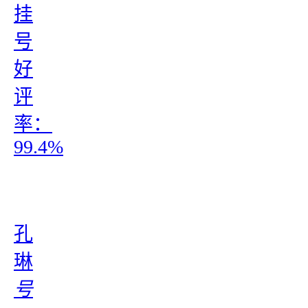
挂
号
好
评
率：
99.4%
孔
琳
号