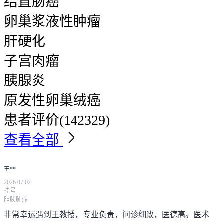
结直肠癌
卵巢浆液性肿瘤
肝硬化
子宫肉瘤
胰腺炎
原发性卵巢绒癌
患者评价
(142329)
查看全部
王**
2026.07.02
挂号
胆胰肿瘤
非常幸运遇到王教授，专业负责，问诊细致，医德高。医术