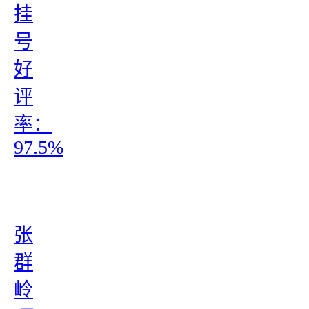
挂
号
好
评
率：
97.5%
张
群
岭