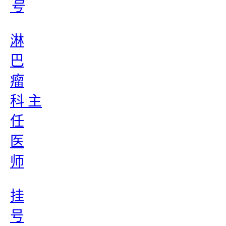
号
淋
巴
瘤
科 主
任
医
师
挂
号