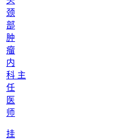
头
颈
部
肿
瘤
内
科 主
任
医
师
挂