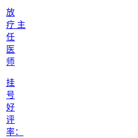
放
疗 主
任
医
师
挂
号
好
评
率：