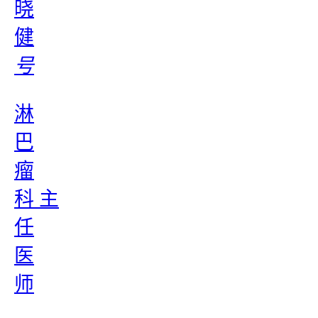
晓
健
号
淋
巴
瘤
科 主
任
医
师