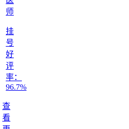
医
师
挂
号
好
评
率：
96.7%
查
看