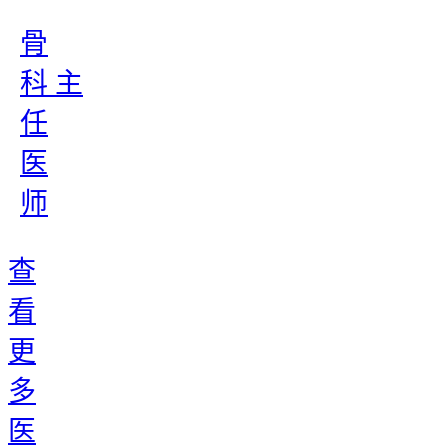
骨
科 主
任
医
师
查
看
更
多
医