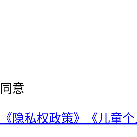
同意
《隐私权政策》
《儿童个